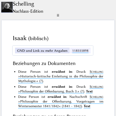
Schelling
Nachlass-Edition
☰
Isaak
(biblisch)
GND und Link zu mehr Angaben
118555898
Beziehungen zu Dokumenten
Diese Person ist
erwähnt in
: Druck
Schelling
»Historisch-kritische Einleitung in die Philosophie der
Mythologie.«
(?)
.
Diese Person ist
erwähnt in
: Druck
Schelling
»Philosophie der Offenbarung. Buch 3.«
(?)
.
Text
Diese Person ist
erwähnt in
: Nachschrift
Schelling
»Philosophie der Offenbarung. Vorgetragen im
Wintersemester 1841/1842«
(1841 - 1842)
.
Text