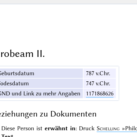
erobeam II.
Geburtsdatum
787 v.Chr.
Todesdatum
747 v.Chr.
GND und Link zu mehr Angaben
1171868626
eziehungen zu Dokumenten
Diese Person ist
erwähnt in
: Druck
Schelling
»Phil
Text