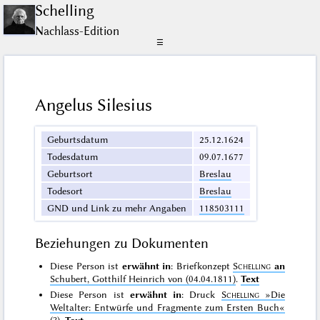
Schelling
Nachlass-Edition
☰
Angelus Silesius
Geburtsdatum
25.12.1624
Todesdatum
09.07.1677
Geburtsort
Breslau
Todesort
Breslau
GND und Link zu mehr Angaben
118503111
Beziehungen zu Dokumenten
Diese Person ist
erwähnt in
: Briefkonzept
Schelling
an
Schubert, Gotthilf Heinrich von (04.04.1811)
.
Text
Diese Person ist
erwähnt in
: Druck
Schelling
»Die
Weltalter: Entwürfe und Fragmente zum Ersten Buch«
(?)
.
Text