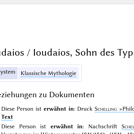
udaios / Ioudaios, Sohn des T
System
Klassische Mythologie
eziehungen zu Dokumenten
Diese Person ist
erwähnt in
: Druck
Schelling
»Phil
Text
Diese Person ist
erwähnt in
: Nachschrift
Schel