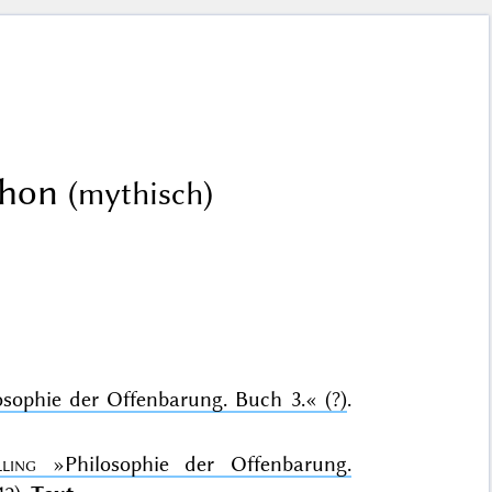
yphon
(mythisch)
osophie der Offenbarung. Buch 3.«
(?)
.
ling
»Philosophie der Offenbarung.