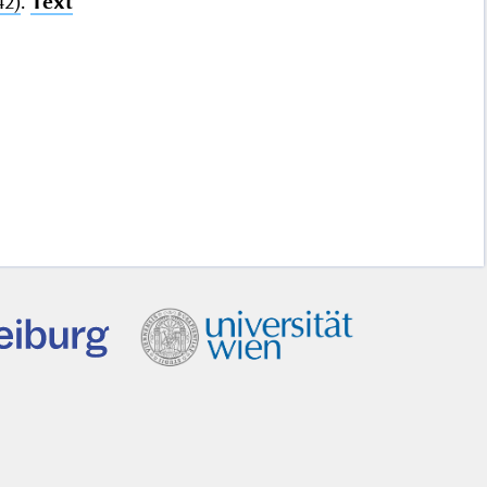
42)
.
Text