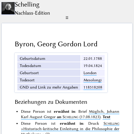
Schelling
Nachlass-Edition
☰
Byron, Georg Gordon Lord
Geburtsdatum
22.01.1788
Todesdatum
19.04.1824
Geburtsort
London
Todesort
Mesolongi
GND und Link zu mehr Angaben
118518208
Beziehungen zu Dokumenten
Diese Person ist
erwähnt in
: Brief
Müglich, Johann
Karl August Gregor
an
Schelling
(17.08.1823)
.
Text
Diese Person ist
erwähnt in
: Druck
Schelling
»Historisch-kritische Einleitung in die Philosophie der
Mythologie.«
(?)
.