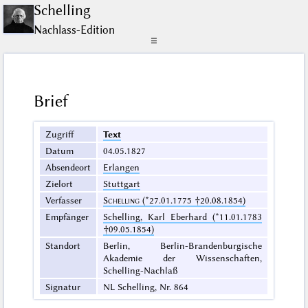
Schelling
Nachlass-Edition
☰
Brief
Zugriff
Text
Datum
04.05.1827
Absendeort
Erlangen
Zielort
Stuttgart
Verfasser
Schelling
(*27.01.1775 †20.08.1854)
Empfänger
Schelling, Karl Eberhard (*11.01.1783
†09.05.1854)
Standort
Berlin, Berlin-Brandenburgische
Akademie der Wissenschaften,
Schelling-Nachlaß
Signatur
NL Schelling, Nr. 864