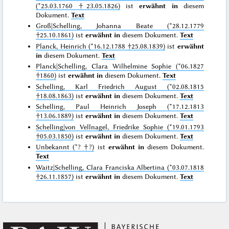
(*25.03.1760 †23.05.1826)
ist
erwähnt in
diesem
Dokument.
Text
Groß|Schelling, Johanna Beate (*28.12.1779
†25.10.1861)
ist
erwähnt in
diesem Dokument.
Text
Planck, Heinrich (*16.12.1788 †25.08.1839)
ist
erwähnt
in
diesem Dokument.
Text
Planck|Schelling, Clara Wilhelmine Sophie (*06.1827
†1860)
ist
erwähnt in
diesem Dokument.
Text
Schelling, Karl Friedrich August (*02.08.1815
†18.08.1863)
ist
erwähnt in
diesem Dokument.
Text
Schelling, Paul Heinrich Joseph (*17.12.1813
†13.06.1889)
ist
erwähnt in
diesem Dokument.
Text
Schelling|von Vellnagel, Friedrike Sophie (*19.01.1793
†05.03.1850)
ist
erwähnt in
diesem Dokument.
Text
Unbekannt (*? †?)
ist
erwähnt in
diesem Dokument.
Text
Waitz|Schelling, Clara Franciska Albertina (*03.07.1818
†26.11.1857)
ist
erwähnt in
diesem Dokument.
Text