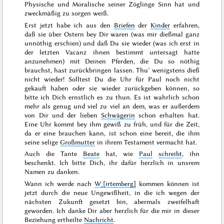
Physische und Moralische seiner Zöglinge Sinn hat und
zweckmäßig zu sorgen weiß.
Erst jetzt habe ich aus den
Briefen
der
Kinder
erfahren,
daß sie über
Ostern
bey Dir waren (was mir dießmal ganz
unnöthig erschien) und daß
Du
sie wieder (was ich erst in
der letzten Vacanz ihnen bestimmt untersagt hatte
anzunehmen)
mit Deinen Pferden
, die Du so nöthig
brauchst, hast zurückbringen lassen. Thu’ wenigstens dieß
nicht wieder! Solltest Du die Uhr für Paul noch nicht
gekauft haben oder sie wieder zurückgeben können, so
bitte ich Dich ernstlich es zu thun. Es ist wahrlich schon
mehr als genug und viel zu viel an dem, was er außerdem
von Dir und der lieben
Schwägerin
schon erhalten hat.
Eine Uhr kommt bey ihm gewiß zu früh, und für die Zeit,
da er eine brauchen kann, ist schon eine bereit, die ihm
seine selige
Großmutter
in ihrem Testament vermacht hat.
Auch die Tante
Beate
hat, wie
Paul
schreibt
, ihn
beschenkt. Ich bitte Dich, ihr dafür herzlich in unsrem
Namen zu danken.
Wann ich werde nach
W˖[irtemberg]
kommen können ist
jetzt durch die neue Ungewißheit, in die ich wegen der
nächsten Zukunft gesetzt bin, abermals zweifelhaft
geworden. Ich danke Dir aber herzlich für die mir in dieser
Beziehung ertheilte
Nachricht
.