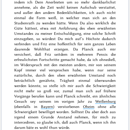
indem ich Dein Anerbieten um so mehr dankbarlichst
annehme, als die Zeit wohl keinen Aufschub verstattet,
und außer den andern Bedenklichkeiten, ich auch nicht
einmal die Form weiß, in welcher man sich an den
Studienrath zu wenden hätte. Wenn Du also wirklich die
Güte hättest, etwa mit Anführung des eben erwähnten
Umstandes zu meiner Entschuldigung, eine solche Schrift
einzugeben, so würdest Du mich auf’s Höchste dadurch
verbinden und Friz eine hoffentlich für sein ganzes Leben
daurende Wohlthat erzeigen. Da Planck auch mir
versichert, daß Friz seitdem in mehreren
Pensis
die
erfreulichsten Fortschritte gemacht habe, da ich ohnedieß,
im Widerspruch mit den meisten andern, mir von seinem
Kopf immer viel versprochen habe, wenn nur seine
natürliche, durch den oben erwähnten Umstand noch
beträchtlich genährte, Trägheit einmal
überwunden
werden könnte, so stelle ich mir auch die Schwierigkeit
nicht mehr so groß vor, zumal man sich auf frühere
Vorgänge berufen kann und Planck schreibt, ein ähnliches
Gesuch sey seinem im
vorigen Jahr
zu
Weißenburg
(ebenfalls in
Bayern
) verstorbenen
Oheim
ohne alle
Schwierigkeit
bewilliget worden. Solltest Du aber doch aus
irgend einem Grunde Anstand nehmen, für mich zu
intercediren, so glaube ich, daß auch Planck, wenn ich ihn
darum bäte es wohl thun würde.