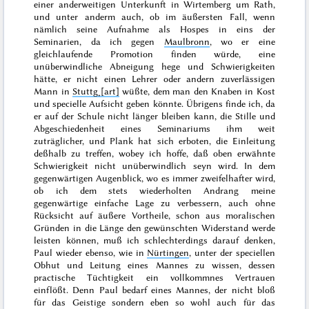
einer anderweitigen Unterkunft in Wirtemberg um Rath,
und unter anderm auch, ob
im äußersten Fall
, wenn
nämlich seine Aufnahme als
Hospes
in eins der
Seminarien, da ich gegen
Maulbronn
, wo er eine
gleichlaufende Promotion finden würde, eine
unüberwindliche Abneigung hege und Schwierigkeiten
hätte, er nicht einen Lehrer oder andern zuverlässigen
Mann in
Stuttg˖[art]
wüßte, dem man den Knaben in Kost
und specielle Aufsicht geben könnte. Übrigens finde ich, da
er auf der Schule nicht länger bleiben kann, die Stille und
Abgeschiedenheit eines Seminariums ihm weit
zuträglicher, und Plank hat sich erboten, die Einleitung
deßhalb zu treffen, wobey ich hoffe, daß oben erwähnte
Schwierigkeit nicht unüberwindlich seyn wird. In dem
gegenwärtigen Augenblick, wo es immer zweifelhafter wird,
ob ich dem stets wiederholten Andrang meine
gegenwärtige einfache Lage zu verbessern, auch ohne
Rücksicht auf äußere Vortheile, schon aus moralischen
Gründen in die Länge den gewünschten Widerstand werde
leisten können, muß ich schlechterdings darauf denken,
Paul wieder ebenso, wie in
Nürtingen
, unter der
speciellen
Obhut und Leitung eines Mannes zu wissen, dessen
practische Tüchtigkeit ein vollkommnes Vertrauen
einflößt. Denn Paul bedarf eines Mannes, der nicht bloß
für das Geistige sondern eben so wohl auch für das