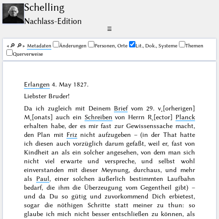
Schelling
Nachlass-Edition
☰
🔎︎
🔎︎
Me­ta­da­ten
Änderungen
Personen, Orte
Lit., Dok., Systeme
Themen
Querverweise
Erlangen
4. May 1827
.
Liebster Bruder!
Da ich zugleich mit Deinem
Brief
vom
29. v˖[orherigen]
M˖[onats]
auch ein
Schreiben
von Herrn R˖[ector]
Planck
erhalten habe, der es mir fast zur Gewissenssache macht,
den Plan mit
Friz
nicht aufzugeben – (in der That hatte
ich diesen auch vorzüglich darum gefaßt, weil er, fast von
Kindheit an als ein solcher angesehen, von dem man sich
nicht viel erwarte und verspreche, und selbst wohl
einverstanden mit dieser Meynung, durchaus, und mehr
als
Paul
, einer solchen äußerlich bestimmten Laufbahn
bedarf, die ihm die Überzeugung vom Gegentheil gibt) –
und da Du so gütig und zuvorkommend Dich erbietest,
sogar die nöthigen Schritte statt meiner zu thun: so
glaube ich mich nicht besser entschließen zu können, als