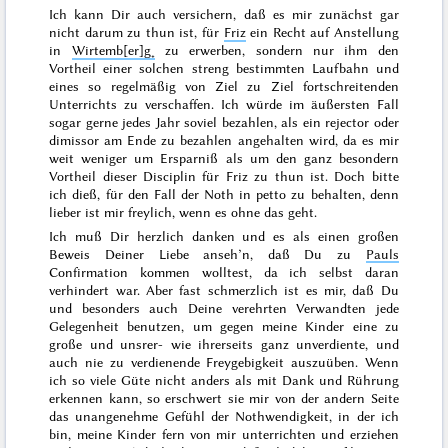
Ich kann Dir auch versichern, daß es mir zunächst gar
nicht darum zu thun ist, für
Friz
ein Recht auf
Anstellung
in
Wirtemb[er]g˖
zu erwerben, sondern nur ihm den
Vortheil einer solchen streng bestimmten Laufbahn und
eines so regelmäßig von Ziel zu Ziel fortschreitenden
Unterrichts zu verschaffen. Ich würde im äußersten Fall
sogar gerne jedes Jahr soviel bezahlen, als ein
rejector
oder
dimissor
am Ende zu bezahlen angehalten wird, da es mir
weit weniger um Ersparniß als um den ganz besondern
Vortheil dieser Disciplin für Friz zu thun ist. Doch bitte
ich dieß, für den Fall der Noth
in petto
zu behalten, denn
lieber ist mir freylich, wenn es ohne das geht.
Ich muß Dir herzlich danken und es als einen großen
Beweis Deiner Liebe anseh’n, daß Du zu
Pauls
Confirmation kommen wolltest, da ich selbst daran
verhindert war. Aber fast schmerzlich ist es mir, daß Du
und besonders auch Deine verehrten Verwandten jede
Gelegenheit benutzen, um gegen meine Kinder eine zu
große und unsrer- wie ihrerseits ganz unverdiente, und
auch nie zu verdienende Freygebigkeit auszuüben. Wenn
ich so viele Güte nicht anders als mit Dank und Rührung
erkennen kann, so erschwert sie mir von der andern Seite
das unangenehme Gefühl der Nothwendigkeit, in der ich
bin, meine Kinder fern von mir unterrichten und erziehen