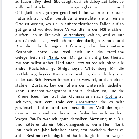
zu lassen. Sey’ doch überzeugt, daß ich dabey auf keine so
außerordentlichen Freygebigkeiten und
Gütigkeitsbezeugungen gerechnet habe, wenn es mir auch
natürlich zu großer Beruhigung gereichte,
sie an einem
Orte zu wissen, wo sie in außerordentlichen Fällen auf so
gütige und wohlwollende Verwandte in der Nähe zählen
dürften. Ich mußte wohl
Wirtemberg
wählen, weil es mir
am nächsten lag, weil ich von der dortigen Schule und
Disciplin durch eigne Erfahrung die bestimmteste
Kenntniß hatte und weil sich mir die treffliche
Gelegenheit mit
Plank
, den Du ganz richtig beurtheilst,
mir von selbst anbot. Und auch jetzt würde ich, ohne alle
andre Rücksicht, genöthigt seyn, Wirtemberg für die
Fortbildung beyder Knaben zu wählen, da sich bey uns
leider das Schulwesen immer mehr verwirrt, und an einen
stabilen Zustand, bey dem allein der Unterricht gedeihen
kann, zunächst wenigstens nicht zu denken ist, und die
frühere Idee, Paul auf das Gymnasium nach
Gotha
zu
schicken, seit dem
Tode
der
Grosmutter
, die es sehr
gewünscht hatte, und den neuerlichen Veränderungen
daselbst sehr viel an ihrem Empfehlenden verloren hat.
Wegen Paul’s war ich ganz derselben Meynung mit Dir,
und hätte es als ein Glück angeseh’n, wenn Herr Plank
ihn noch ein Jahr behalten hätte; erst nachdem dieser es
auf’s Bestimmteste abgelehnt hatte, fragte ich ihn wegen