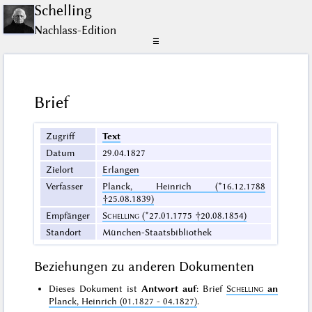
Schelling
Nachlass-Edition
☰
Brief
Zugriff
Text
Datum
29.04.1827
Zielort
Erlangen
Verfasser
Planck, Heinrich (*16.12.1788
†25.08.1839)
Empfänger
Schelling
(*27.01.1775 †20.08.1854)
Standort
München-Staatsbibliothek
Beziehungen zu anderen Dokumenten
Dieses Dokument ist
Antwort auf
: Brief
Schelling
an
Planck, Heinrich (01.1827 - 04.1827)
.