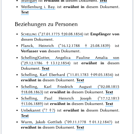
Stuttgart
ist
erwähnt in
diesem Dokument.
Text
Weißenburg i. Bay.
ist
erwähnt in
diesem Dokument.
Text
Beziehungen zu Personen
Schelling
(*27.01.1775 †20.08.1854)
ist
Empfänger von
diesem Dokument.
Planck, Heinrich (*16.12.1788 †25.08.1839)
ist
Verfasser von
diesem Dokument.
Schelling|Gotter, Angelica Pauline Amalia von
(*29.12.1786 †13.12.1854)
ist
erwähnt in
diesem
Dokument.
Text
Schelling, Karl Eberhard (*11.01.1783 †09.05.1854)
ist
erwähnt in
diesem Dokument.
Text
Schelling, Karl Friedrich August (*02.08.1815
†18.08.1863)
ist
erwähnt in
diesem Dokument.
Text
Schelling, Paul Heinrich Joseph (*17.12.1813
†13.06.1889)
ist
erwähnt in
diesem Dokument.
Text
Unbekannt (*? †?)
ist
erwähnt in
diesem Dokument.
Text
Wurm, Jakob Gottlieb (*09.11.1778 †01.12.1847)
ist
erwähnt in
diesem Dokument.
Text