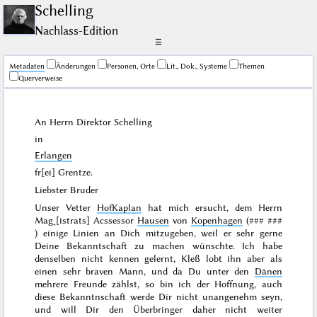
Schelling
Nachlass-Edition
☰
Me­ta­da­ten
Änderungen
Personen, Orte
Lit., Dok., Systeme
Themen
Querverweise
An Herrn Direktor
Schelling
in
Erlangen
fr[ei] Grentze.
Liebster Bruder
Unser Vetter
HofKaplan
hat mich ersucht, dem Herrn
Mag˖[istrats] Acssessor
Hausen
von
Kopenhagen
(
### ###
) einige Linien an Dich mitzugeben, weil er sehr gerne
Deine Bekanntschaft zu machen wünschte. Ich habe
denselben nicht kennen gelernt, Kleß lobt ihn aber als
einen sehr braven Mann, und da Du unter den
Dänen
mehrere Freunde zählst, so bin ich der Hoffnung, auch
diese Bekanntnschaft werde Dir nicht unangenehm seyn,
und will Dir den Überbringer daher nicht weiter