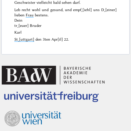
Geschwister vielleicht bald sehen darf.
Leb recht wohl und gesund, und empf˖[iehl] uns D˖[einer]
lieben
Frau
bestens.
Dein
tr˖[euer] Bruder
Karl
St˖[uttgart]
den
3ten Apr[il] 22
.