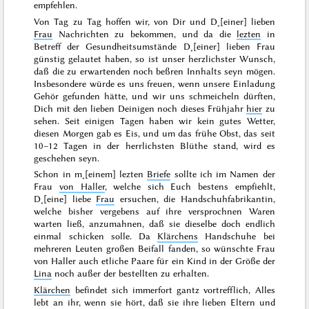
empfehlen.
Von Tag zu Tag hoffen wir, von Dir und D˖[einer] lieben
Frau
Nachrichten zu bekommen, und da die
lezten
in
Betreff der Gesundheitsumstände D˖[einer] lieben Frau
günstig gelautet haben, so ist unser herzlichster Wunsch,
daß die zu erwartenden noch beßren Innhalts seyn mögen.
Insbesondere würde es uns freuen, wenn unsere Einladung
Gehör gefunden hätte, und wir uns schmeicheln dürften,
Dich mit den lieben Deinigen noch dieses
Frühjahr
hier
zu
sehen. Seit einigen Tagen haben wir kein gutes Wetter,
diesen Morgen gab es Eis, und um das frühe Obst, das seit
10–12 Tagen in der herrlichsten Blüthe stand, wird es
geschehen
seyn.
Schon in m˖[einem] lezten
Briefe
sollte ich im Namen der
Frau
von Haller
, welche sich Euch bestens empfiehlt,
D˖[eine] liebe
Frau
ersuchen, die Handschuhfabrikantin,
welche bisher vergebens auf ihre versprochnen Waren
warten ließ, anzumahnen, daß sie dieselbe doch endlich
einmal schicken solle. Da
Klärchens
Handschuhe bei
mehreren Leuten großen Beifall fanden, so wünschte Frau
von Haller auch etliche Paare für ein Kind in der Größe der
Lina
noch außer der bestellten zu erhalten.
Klärchen
befindet sich immerfort gantz vortrefflich, Alles
lebt an ihr, wenn sie hört, daß sie ihre lieben Eltern und