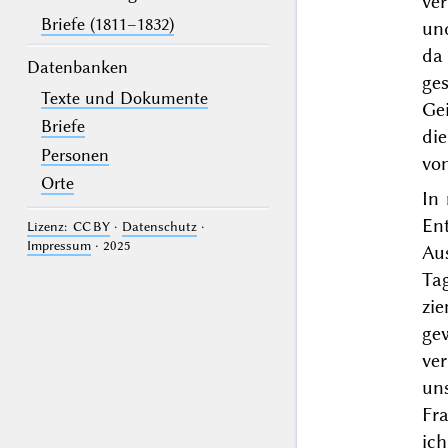
ver
Briefe (1811–1832)
un
da
Datenbanken
ges
Texte und Dokumente
Gei
Briefe
die
Personen
vo
Orte
In
En
Lizenz: CC BY
·
Datenschutz
·
Impressum
· 2025
Au
Ta
zi
ge
ve
un
Fr
ic