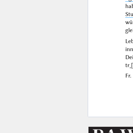
ha
Stu
wü
gl
Le
inn
De
tr˖
Fr.