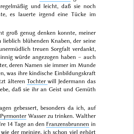
 regelmäßig und leicht, daß sie noch
te, es lauerte irgend eine Tücke im
cht groß genug denken konnte, meiner
 lieblich blühenden Knaben, der seine
nermüdlich treuen Sorgfalt verdankt,
sie innig würde angezogen haben – auch
utter, deren Namen sie immer im Munde
en, was ihre kindische Einbildungskraft
tzt älteren
Tochter
will Jedermann das
 gebe, daß sie ihr an Geist und Gemüth
gen gebessert, besonders da ich, auf
r
Pyrmonter
Wasser zu trinken. Walther
dre 14 Tage an den
Franzensbrunnen
in
wie der meinige, ich schon viel gehört