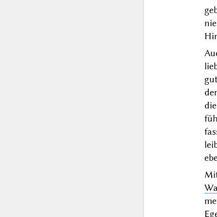
ge
ni
Hi
Au
li
gut
de
di
füh
fas
le
ebe
Mi
Wa
mey
Eg