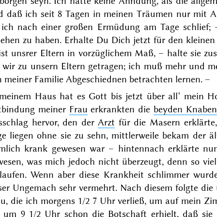
borgen seyn. Ich hatte keine Ahndung, als die allge
d daß ich seit 8 Tagen in meinen Träumen nur mit A
 ich nach einer großen Ermüdung am Tage schlief;
ehen zu haben. Erhalte Du Dich jetzt für den kleinen 
st unsrer Eltern in vorzüglichem Maß, – halte sie zus
 wir zu unsern Eltern getragen;
ich
muß mehr und meh
n meiner Familie Abgeschiednen betrachten lernen. –
 meinem Haus hat es Gott bis jetzt über all’ mein H
tbindung meiner
Frau
erkrankten die
beyden Knaben
sschlag hervor, den der
Arzt
für die Masern erklärte,
ge liegen ohne sie zu sehn, mittlerweile bekam der 
emlich krank gewesen war – hintennach erklärte nun
wesen, was mich jedoch nicht überzeugt, denn so viel
rlaufen. Wenn aber diese Krankheit schlimmer wurde
ser Ungemach sehr vermehrt. Nach diesem folgte die
au, die ich morgens 1/2 7 Uhr verließ, um auf mein Z
h um 9 1/2 Uhr schon die Botschaft erhielt, daß sie