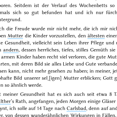
boren. Seitdem ist der Verlauf des Wochenbetts so
emals sich so gut befunden hat und ich nur fürch
ntergrund.
ch die Freude wurde mir nicht mehr, die ich mir ni
eben
Mutter
die Kinder vorzustellen, den
ältesten
einen
e Gesundheit, vielleicht sein Leben
ihrer
Pflege und u
n
andern
, dessen herrliches, tiefes, stilles Gemüth 
e armen Kinder haben recht viel verloren, die gute M
rten, mit deren Bild sie alles Liebe und Gute verband
sen kann, nicht mehr gesehen zu haben; in meiner, je
ibhafte
Bild unserer sel˖[igen] Mutter erblicken; Gott
n so ähnlich werde.
t meiner Gesundheit hat es sich auch seit etwa 8 Ta
lther
’s Rath, angefangen, jeden Morgen einige Gläse
nt, ich solle auf 14 Tage nach
Carlsbad
, denn auf an
er
, von dessen wunderähnlichen Wirkungen in Fällen, 