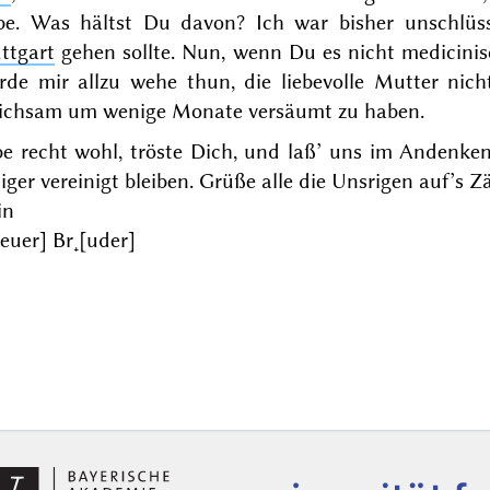
be. Was hältst Du davon? Ich war bisher unschlüss
ttgart
gehen sollte. Nun, wenn Du es nicht medicinisch
rde mir allzu wehe thun, die liebevolle Mutter nic
eichsam um wenige Monate versäumt zu haben.
be recht wohl, tröste Dich, und laß’ uns im Andenken
iger vereinigt bleiben. Grüße alle die Unsrigen auf’s Zä
in
[euer] Br˖[uder]