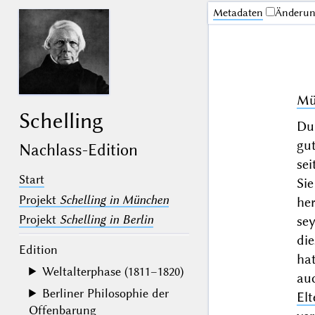
Me­ta­da­ten
Änderu
Mü
Schelling
Du
gu
Nachlass-Edition
se
Start
Si
Projekt
Schelling in München
her
Projekt
Schelling in Berlin
se
die
Edition
hat
Weltalterphase (1811–1820)
auc
Berliner Philosophie der
Elt
Offenbarung