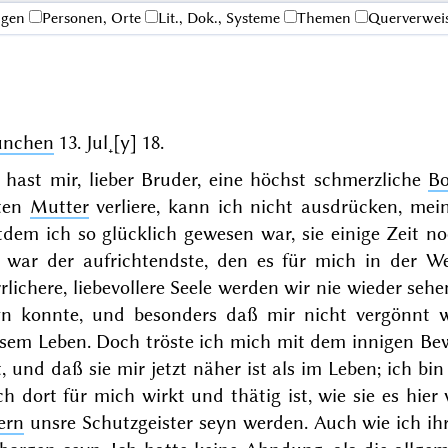
ngen
Personen, Orte
Lit., Dok., Systeme
Themen
Querverwei
nchen
13. Jul˖[y] 18
.
 hast mir, lieber Bruder, eine höchst schmerzliche
Bo
ten
Mutter
verliere, kann ich nicht ausdrücken, mei
itdem ich so glücklich gewesen war, sie einige Zeit 
e war der aufrichtendste, den es für mich in der Wel
rlichere, liebevollere Seele werden wir nie wieder se
yn konnte, und besonders daß mir nicht vergönnt w
sem Leben. Doch tröste ich mich mit dem innigen Bew
, und daß sie mir jetzt näher ist als im Leben; ich bi
h dort für mich wirkt und thätig ist, wie sie es hier
ern
unsre Schutzgeister seyn werden. Auch wie ich ihr