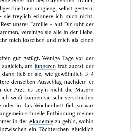
meine einer mir bevorstehenden Trauer,
bgeschiednen umgieng, selbst
gestern
,
 –
sie
freylich erinnere ich mich nicht,
Rest unsrer Familie – auf Dir ruht der
ammen, vereinige sie alle in der Liebe,
r mich losreißen und mich als einen
offen gut gefügt. Wenige Tage vor der
zugleich, am
jüngeren
trat zuerst der
 dann ließ er sie, wie gewöhnlich 3–4
ältere denselben Ausschlag nachdem er
 der Arzt, es sey’n nicht die Masern
 ich weiß können sie sehr verschieden
 oder in das Wochenbett fiel, so war
 ungemein schnelle Entbindung meiner
immer in der
Akademie
zu geh’n, wohin
 inzwischen ein
Töchterchen
glücklich