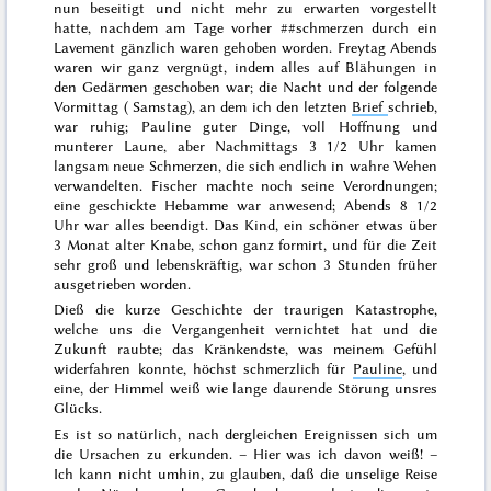
nun beseitigt und nicht mehr zu erwarten vorgestellt
hatte, nachdem am
Tage vorher
##
schmerzen durch ein
Lavement gänzlich waren gehoben worden.
Freytag Abends
waren wir ganz vergnügt, indem alles auf Blähungen in
den Gedärmen geschoben war; die Nacht und der folgende
Vormittag (
Samstag
), an dem ich den letzten
Brief
schrieb,
war ruhig; Pauline guter Dinge, voll Hoffnung und
munterer Laune, aber Nachmittags 3 1/2 Uhr kamen
langsam neue Schmerzen, die sich endlich in wahre
Wehen
verwandelten. Fischer machte noch seine Verordnungen;
eine geschickte Hebamme war anwesend; Abends 8 1/2
Uhr war alles beendigt. Das Kind, ein schöner etwas über
3 Monat alter Knabe, schon ganz formirt, und für die Zeit
sehr groß und lebenskräftig, war schon 3 Stunden früher
ausgetrieben worden.
Dieß die kurze Geschichte der traurigen Katastrophe,
welche uns die Vergangenheit vernichtet hat und die
Zukunft raubte; das Kränkendste, was meinem Gefühl
widerfahren konnte, höchst schmerzlich für
Pauline
, und
eine, der Himmel weiß wie lange daurende Störung unsres
Glücks.
Es ist so natürlich, nach dergleichen Ereignissen sich um
die Ursachen zu erkunden. – Hier was ich davon weiß! –
Ich kann nicht umhin, zu glauben, daß die unselige Reise