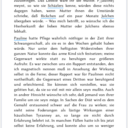
zuzubringen. Das Liebste wäre ihr die Mutter. P˖[auline]
meynt, so wie sie
Schäzlers
kenne, würden diese nichts
dagegen haben, wenn Mutter ihnen die Umstände
schriebe, daß
Rickchen
auf ein paar Monate
Julchen
übergeben würde. – Was mich betrifft, so wünsche ich die
Hierherkunft der lieben Mutter oder Julchens ebenso
lebhaft.
Pauline
hatte Pflege wahrlich
nöthiger
in der Zeit ihrer
Schwangerschaft, als sie es in den Wochen gehabt haben
würde. Nur unter dem heftigsten Widerstreben ihrer
ganzen Natur konnte das arme Kind sich festsetzen; meine
Gegenwart wirkte statt zu beruhigen nur größeren
Aufruhr. Es war zwischen uns ein Rapport entstanden, den
ich magnetisch nennen muß in Ansehung der Wirkung
selbst in die Ferne; dieser Rapport war für Paulinen nicht
vortheilhaft; die Gegenwart eines Dritten war beruhigend
und erleichternd. Sie können sich vorstellen, was sie
gelitten hat, da sie so viel mit mir allein seyn mußte. Auch
in andrer Hinsicht wünsche ich sehr, daß jemand von ihrer
Familie um sie seyn möge. In Sachen der Diät wird es dem
Gemahl erstaunend schwer auf die Frau zu wirken; sie
sieht seine Foderungen als lästige Wirkungen einer
häuslichen Tyranney an, so lange sie nicht durch
Erfahrung belehrt ist. In manchen Fällen hatte ich bis jetzt
selbst keine Erfahrung, und konnte also um so weniger