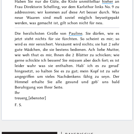
Haben Sie nur die Güte, die Kiste unmittelbar
hieher
an
Frau
Direktorin Schelling, vor dem Karlsthor links No. 9
zu
addressiren; wir kommen auf diese Art besser durch. Was
neue
Waaren sind muß soviel möglich beyseitgepakt
werden, was
gemacht
ist, gilt schon nicht für neu.
Die herzlichsten Grüße von
Pauline
. Sie dürfen, wie es
jetzt steht nichts für sie fürchten. So scheint es mir; so
wird es mir versichert. Versäumt wird nichts; sie hat 2 sehr
gute Mädchen, die sie bestens bedienen. Ach liebe Mutter,
wie weh thut es mir, Ihnen die 2 Blätter zu schicken; wie
gerne schickte ich bessere! Sie müssen aber doch fort; es ist
leider wahr was sie enthalten. Hab’ ich es zu gerad’
hingesetzt, so halten Sie es zu gut; mein Kopf ist zu sehr
angegriffen um vieles Nachdenkens fähig zu seyn. Der
Himmel erhalte Sie alle gesund und geb’ uns bald
Beruhigung von Ihrer Seite.
Ihr
treuerg˖[ebenster]
F. S.