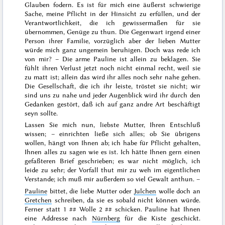
Glauben fodern. Es ist für mich eine äußerst schwierige
Sache, meine Pflicht in der Hinsicht zu erfüllen, und der
Verantwortlichkeit, die ich gewissermaßen für sie
übernommen, Genüge
zu thun. Die Gegenwart irgend einer
Person ihrer Familie, vorzüglich aber der lieben Mutter
würde mich ganz ungemein beruhigen. Doch was rede ich
von mir? – Die arme Pauline ist allein zu beklagen. Sie
fühlt ihren Verlust jetzt noch nicht einmal recht, weil sie
zu matt ist; allein das wird ihr alles noch sehr nahe gehen.
Die Gesellschaft, die ich ihr leiste, tröstet sie nicht; wir
sind uns
zu
nahe und jeder Augenblick wird ihr durch den
Gedanken gestört, daß ich auf ganz andre Art beschäftigt
seyn sollte.
Lassen Sie mich nun, liebste Mutter, Ihren Entschluß
wissen; – einrichten ließe sich alles; ob Sie übrigens
wollen, hängt von Ihnen ab; ich habe für Pflicht gehalten,
Ihnen alles zu sagen wie es ist. Ich hätte Ihnen gern einen
gefaßteren Brief geschrieben; es war nicht möglich, ich
leide zu sehr; der Vorfall thut mir zu
weh
im eigentlichen
Verstande; ich muß mir außerdem so viel Gewalt anthun. –
Pauline
bittet, die liebe Mutter oder
Julchen
wolle doch an
Gretchen
schreiben, da sie es sobald nicht können würde.
Ferner statt 1 ## Wolle 2 ## schicken. Pauline hat Ihnen
eine Addresse nach
Nürnberg
für die Kiste geschickt.