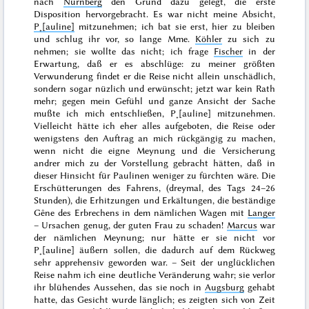
nach
Nürnberg
den Grund dazu gelegt, die erste
Disposition hervorgebracht. Es war nicht
meine
Absicht,
P˖[auline]
mitzunehmen; ich bat sie erst, hier zu bleiben
und schlug ihr vor, so lange Mme.
Köhler
zu sich zu
nehmen; sie wollte das nicht; ich frage
Fischer
in der
Erwartung, daß er es abschlüge: zu meiner größten
Verwunderung findet er die Reise nicht allein unschädlich,
sondern sogar nüzlich und erwünscht; jetzt war kein Rath
mehr; gegen mein Gefühl und ganze Ansicht der Sache
mußte
ich mich entschließen, P˖[auline] mitzunehmen.
Vielleicht hätte ich eher alles aufgeboten, die Reise oder
wenigstens den Auftrag an mich rückgängig zu machen,
wenn nicht die eigne Meynung und die Versicherung
andrer mich zu der Vorstellung gebracht hätten, daß in
dieser Hinsicht für Paulinen weniger zu fürchten wäre. Die
Erschütterungen des Fahrens, (dreymal, des Tags 24–26
Stunden), die Erhitzungen und Erkältungen, die beständige
Gêne des Erbrechens in dem nämlichen Wagen mit
Langer
– Ursachen genug, der guten Frau zu schaden!
Marcus
war
der nämlichen Meynung; nur hätte er sie nicht vor
P˖[auline] äußern sollen, die dadurch auf dem Rückweg
sehr apprehensiv geworden war. – Seit der unglücklichen
Reise nahm ich eine deutliche Veränderung wahr; sie verlor
ihr blühendes Aussehen, das sie noch in
Augsburg
gehabt
hatte, das Gesicht wurde länglich; es zeigten sich von Zeit