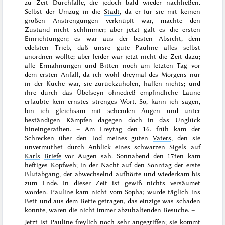
zu Zeit Durchfälle, die jedoch bald wieder nachließen.
Selbst der Umzug in die
Stadt
, da er für sie mit keinen
großen Anstrengungen verknüpft war, machte den
Zustand nicht schlimmer; aber jetzt galt es die ersten
Einrichtungen; es war aus der besten Absicht, dem
edelsten Trieb, daß unsre gute Pauline alles
selbst
anordnen wollte; aber leider war jetzt nicht die Zeit dazu;
alle Ermahnungen und Bitten noch am letzten Tag vor
dem ersten Anfall, da ich wohl
dreymal
des Morgens nur
in der Küche war, sie zurückzuholen, halfen nichts; und
ihre durch das Übelseyn ohnedieß empfindliche Laune
erlaubte kein ernstes strenges Wort. So, kann ich sagen,
bin ich gleichsam mit sehenden Augen und unter
beständigen Kämpfen dagegen doch in das Unglück
hineingerathen. – Am Freytag den
16.
früh kam der
Schrecken über den Tod meines guten
Vaters
, den sie
unvermuthet durch Anblick eines schwarzen Sigels auf
Karls
Briefe
vor Augen sah. Sonnabend den
17ten
kam
heftiges Kopfweh; in der Nacht auf den
Sonntag
der erste
Blutabgang, der abwechselnd aufhörte und wiederkam bis
zum Ende. In dieser Zeit ist gewiß nichts versäumet
worden. Pauline kam nicht vom Sopha; wurde täglich ins
Bett und aus dem Bette getragen, das einzige was schaden
konnte, waren die nicht immer abzuhaltenden Besuche. –
Jetzt ist
Pauline
freylich noch sehr angegriffen; sie kommt