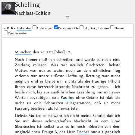
Schelling
Nachlass-Edition
☰
🔎︎
🔎︎
Me­ta­da­ten
Änderungen
Personen, Orte
Lit., Dok., Systeme
Themen
Querverweise
München
den
28. Oct˖[ober] 12
.
Noch immer muß ich schreiben und werde es noch eine
Zeitlang müssen. Was wir neulich fürchteten, liebste
Mutter, war nur zu wahr; noch an dem nämlichen
Tag
verloren wir unsre süßeste Hoffnung. Rettung war nicht
möglich und es bleibt mir nichts als die traurige Pflicht
Ihnen diese herzerschütternde Nachricht zu geben. – Ich
beeile mich, bis zur ausführlichen Erzählung nur mit zwey
Worten beyzufügen, daß
Pauline
ohne Gefahr ist, daß sie
nicht zu viele Schmerzen ausgestanden, daß sie mehr
Fassung bewiesen als ich erwartete.
Liebste Mutter, es ist wahrlich nicht meine Schuld, daß ich
Sie mit dieser schmerzhaften Nachricht in
dem
Grad
überrasche; ich selbst war es in noch höherem von dem
unglücklichen Ereigniß, das Herr
Fischer
mir als gänzlich