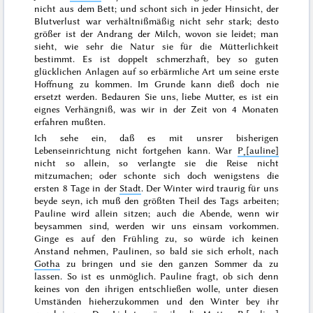
nicht aus dem Bett; und schont sich in jeder Hinsicht, der
Blutverlust war verhältnißmäßig nicht sehr stark; desto
größer ist der Andrang der Milch, wovon sie leidet; man
sieht, wie sehr die Natur sie für die Mütterlichkeit
bestimmt. Es ist doppelt schmerzhaft, bey so guten
glücklichen Anlagen auf so erbärmliche Art um seine erste
Hoffnung zu kommen. Im Grunde kann dieß doch
nie
ersetzt werden. Bedauren Sie uns, liebe Mutter, es ist ein
eignes Verhängniß, was wir in der Zeit von 4 Monaten
erfahren mußten.
Ich sehe ein, daß es mit unsrer bisherigen
Lebenseinrichtung nicht fortgehen kann. War
P˖[auline]
nicht so allein, so verlangte sie die Reise nicht
mitzumachen; oder schonte sich doch wenigstens die
ersten 8 Tage in der
Stadt
. Der
Winter
wird traurig für uns
beyde seyn, ich
muß
den größten Theil des Tags arbeiten;
Pauline wird allein sitzen; auch die Abende, wenn wir
beysammen sind, werden wir uns einsam vorkommen.
Ginge es auf den Frühling zu, so würde ich keinen
Anstand nehmen, Paulinen, so bald sie sich erholt, nach
Gotha
zu bringen und sie den ganzen Sommer da zu
lassen. So ist es unmöglich. Pauline fragt, ob sich denn
keines von den ihrigen entschließen wolle, unter diesen
Umständen hieherzukommen und den Winter bey ihr