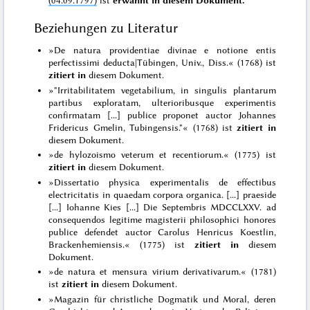
Beziehungen zu Literatur
»De natura providentiae divinae e notione entis
perfectissimi deducta|Tübingen, Univ., Diss.« (1768) ist
zitiert in
diesem Dokument.
»"Irritabilitatem vegetabilium, in singulis plantarum
partibus exploratam, ulterioribusque experimentis
confirmatam [...] publice proponet auctor Johannes
Fridericus Gmelin, Tubingensis."« (1768) ist
zitiert in
diesem Dokument.
»de hylozoismo veterum et recentiorum.« (1775) ist
zitiert in
diesem Dokument.
»Dissertatio physica experimentalis de effectibus
electricitatis in quaedam corpora organica. [...] praeside
[...] Iohanne Kies [...] Die Septembris MDCCLXXV. ad
consequendos legitime magisterii philosophici honores
publice defendet auctor Carolus Henricus Koestlin,
Brackenhemiensis.« (1775) ist
zitiert in
diesem
Dokument.
»de natura et mensura virium derivativarum.« (1781)
ist
zitiert in
diesem Dokument.
»Magazin für christliche Dogmatik und Moral, deren