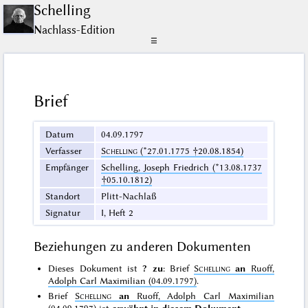
Schelling
Nachlass-Edition
☰
Brief
Datum
04.09.1797
Verfasser
Schelling
(*27.01.1775 †20.08.1854)
Empfänger
Schelling, Joseph Friedrich (*13.08.1737
†05.10.1812)
Standort
Plitt-Nachlaß
Signatur
I, Heft 2
Beziehungen zu anderen Dokumenten
Dieses Dokument ist
? zu
: Brief
Schelling
an
Ruoff,
Adolph Carl Maximilian (04.09.1797)
.
Brief
Schelling
an
Ruoff, Adolph Carl Maximilian
(04.09.1797)
ist
erwähnt in diesem Dokument.