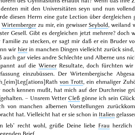
hörern
des Gymnasiums erlaubt hat? Wenn das Ihre
Z
udenten mit den Universitäten seyn und nun vollend
rde diesen Herrn eine gute Lection über dergleichen
n
Wirtemberger
zu mir, ein gewisser
Seybold
, weiland 
ter Gesell. Gibt es dergleichen jetzt mehrere? doch 
r Familie zu stecken, er sagt mir daß er ein Bruder
nn wir
hier
in manchen Dingen vielleicht zurück sind,
 auch gar vieles andre Schlechte und Alberne uns nicht
spannt auf die
Wiener
Resultate, doch fürchten wi
rfassung
einzubüssen. Der Wirtembergische Abgesa
h˖[eim]Leg[ations]Rath
von Trott
, ein ehmaliger Zuh
r noch kennen mußt, hat mich auf der Durchreise grü
fgehalten. – Unsrem Vetter
Cleß
gönne ich sein Glück,
ch von manchen albernen Vorstellungen zurückko
racht hat. Vielleicht hat er sie schon in
Italien
gelasse
n leb’ recht wohl, grüße Deine liebe
Frau
herzlich
liegenden
Brief
.