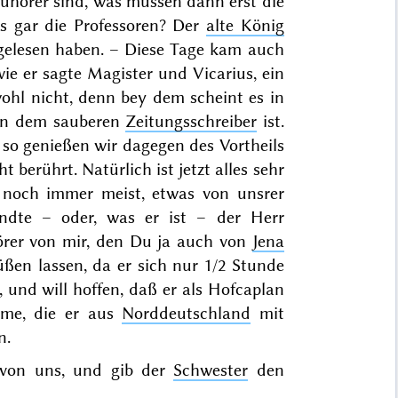
uhörer
sind, was müssen dann erst die
s gar die Professoren? Der
alte König
 gelesen haben. – Diese Tage kam auch
wie er sagte Magister und Vicarius, ein
wohl nicht, denn bey dem scheint es in
 von dem sauberen
Zeitungsschreiber
ist.
 so genießen wir dagegen des Vortheils
 berührt. Natürlich ist jetzt alles sehr
r noch immer
meist
, etwas von unsrer
ndte – oder, was er ist – der Herr
örer von mir, den Du ja auch von
Jena
ßen lassen, da er sich nur 1/2 Stunde
 und will hoffen, daß er als Hofcaplan
mme, die er aus
Norddeutschland
mit
n.
 von uns, und gib der
Schwester
den