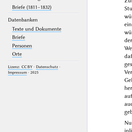
Zu
Briefe (1811–1832)
St
wü
Datenbanken
ei
Texte und Dokumente
wüs
Briefe
de
Personen
We
Orte
daß
ge
Lizenz: CC BY
·
Datenschutz
·
Ve
Impressum
· 2025
Ge
he
au
au
geb
Nu
in