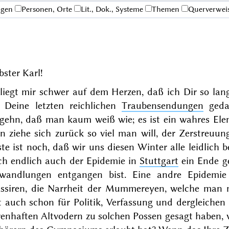
ngen
Personen, Orte
Lit., Dok., Systeme
Themen
Querverwei
bster Karl!
 liegt mir schwer auf dem Herzen, daß ich Dir so lan
r Deine letzten reichlichen
Traubensendungen
geda
rgehn, daß man kaum weiß wie; es ist ein wahres Ele
n ziehe sich zurück so viel man will, der Zerstreuu
ste ist noch, daß wir uns diesen
Winter
alle leidlich 
ch endlich auch der Epidemie in
Stuttgart
ein Ende ge
wandlungen entgangen bist. Eine andre Epidemie
assiren, die Narrheit der Mummereyen, welche man m
zt auch schon für Politik, Verfassung und dergleiche
enhaften Altvodern zu solchen Possen gesagt haben, w