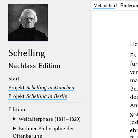
Me­ta­da­ten
Änderu
Lie
Schelling
Es
fü
Nachlass-Edition
ve
Start
ma
Projekt
Schelling in München
Be
Projekt
Schelling in Berlin
do
An
Edition
gr
Weltalterphase (1811–1820)
je
Berliner Philosophie der
ehr
Offenbarung