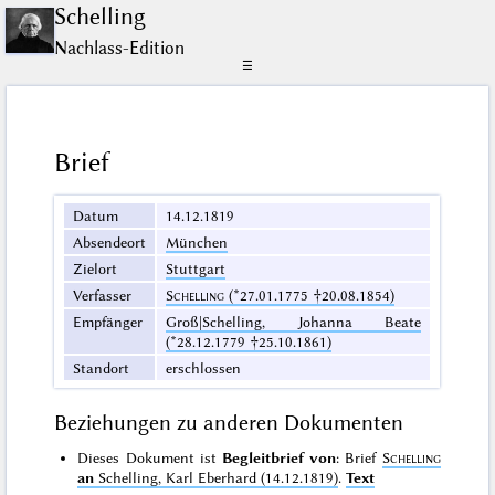
Schelling
Nachlass-Edition
☰
Brief
Datum
14.12.1819
Absendeort
München
Zielort
Stuttgart
Verfasser
Schelling
(*27.01.1775 †20.08.1854)
Empfänger
Groß|Schelling, Johanna Beate
(*28.12.1779 †25.10.1861)
Standort
erschlossen
Beziehungen zu anderen Dokumenten
Dieses Dokument ist
Begleitbrief von
: Brief
Schelling
an
Schelling, Karl Eberhard (14.12.1819)
.
Text