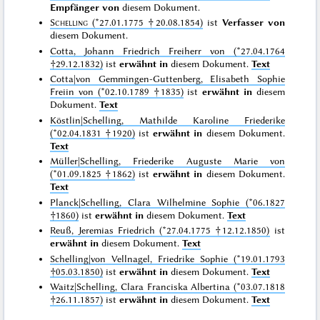
Empfänger von
diesem Dokument.
Schelling
(*27.01.1775 †20.08.1854)
ist
Verfasser von
diesem Dokument.
Cotta, Johann Friedrich Freiherr von (*27.04.1764
†29.12.1832)
ist
erwähnt in
diesem Dokument.
Text
Cotta|von Gemmingen-Guttenberg, Elisabeth Sophie
Freiin von (*02.10.1789 †1835)
ist
erwähnt in
diesem
Dokument.
Text
Köstlin|Schelling, Mathilde Karoline Friederike
(*02.04.1831 †1920)
ist
erwähnt in
diesem Dokument.
Text
Müller|Schelling, Friederike Auguste Marie von
(*01.09.1825 †1862)
ist
erwähnt in
diesem Dokument.
Text
Planck|Schelling, Clara Wilhelmine Sophie (*06.1827
†1860)
ist
erwähnt in
diesem Dokument.
Text
Reuß, Jeremias Friedrich (*27.04.1775 †12.12.1850)
ist
erwähnt in
diesem Dokument.
Text
Schelling|von Vellnagel, Friedrike Sophie (*19.01.1793
†05.03.1850)
ist
erwähnt in
diesem Dokument.
Text
Waitz|Schelling, Clara Franciska Albertina (*03.07.1818
†26.11.1857)
ist
erwähnt in
diesem Dokument.
Text