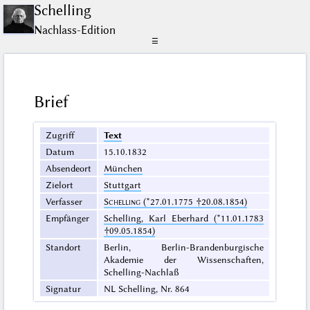
Schelling
Nachlass-Edition
☰
Brief
Zugriff
Text
Datum
15.10.1832
Absendeort
München
Zielort
Stuttgart
Verfasser
Schelling
(*27.01.1775 †20.08.1854)
Empfänger
Schelling, Karl Eberhard (*11.01.1783
†09.05.1854)
Standort
Berlin, Berlin-Brandenburgische
Akademie der Wissenschaften,
Schelling-Nachlaß
Signatur
NL Schelling, Nr. 864