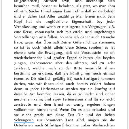
lat˖[einischen] Autoren seyn, und überhaupt sich
bemühen muß, besser zu
behalten
, als jetzt, wo man ihm
oft eine Sache 10mal sagen kann, ohne daß er sie behält
und er daher fast Alles unzählige Mal lernen muß. Sein
Kopf hat die unglückliche Eigenschaft, bey jeder
Veranlassung und wenn er nur irgend ein Vergnügen, z.B.
eine Reise, voraussieht sich mit eiteln und ungehörigen
Vorstellungen anzufüllen. So sehr ich daher auch Ursache
habe, gegen das Übermaß Deiner Güte mich zu stemmen,
so ist es doch nicht allein diese Scheu, sondern es ist
ebenso sehr die Erwägung, daß die Voraussicht so oft
wiederkehrender und großer Ergözlichkeiten die beyden
Jungen, insbesondere aber den älteren, viel zu sehr
zerstreut, welche mich zu der Bitte veranlaßt, ihnen
bestimmt zu erklären, daß sie künftig nur noch einmal
(wenn es
Dir
nämlich gefällig ist) nach
Stuttgart
kommen
dürfen, wie wir ihnen dieß auch bereits erklärt haben:
denn in jeder Herbstvacanz werden wir sie künftig auf
dieselbe Art kommen lassen, da es so leicht und sicher
geschehen kann; und zwey Ferienreisen sind für so leicht
zerstreute und dem Ernst so wenig ergebne Jungen
vollkommen hinreichend. Wenn Du es also erlaubst und
sie nicht grade um diese Zeit Dir und der lieben
Schwägerin
zur besondern Last sind, mögen sie die
Oster
ferien nach St˖[uttgart] kommen, aber
Weihnachten