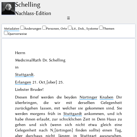
Schelling
Nachlass-Edition
☰
Me­ta­da­ten
Änderungen
Personen, Orte
Lit., Dok., Systeme
Themen
Querverweise
Herrn
MedicinalRath Dr.
Schelling
in
Stuttgardt
.
Erlangen
21. Oct˖[ober] 25
.
Liebster Bruder!
Diesen Brief werden die beyden
Nürtinger
Knaben
Dir
überbringen, die wir mit derselben Gelegenheit
zurückgehen lassen, mit welcher sie gekommen sind. Sie
werden morgens früh in
Stuttgardt
ankommen, und ich
habe ihnen erlaubt, zur schicklichen Zeit in Dein Haus zu
gehen und sich (wenn sich nicht etwa gleich eine
Gelegenheit nach N˖[ürtingen] finden sollte) einen Tag,
aber durchaus nicht länger
, in Stuttgart auszuruhen.