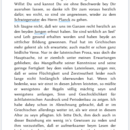
Willst Du und kannst Du sie ohne Beschwerde bey Dir
ausruhen lassen, so danke ich Dir zum voraus herzlich
dafür; wo nicht, so sind sie angewiesen, wieder zu dem
Schwiegervater
des Herrn
Planck
zu gehen.
Ich läugne nicht, daß wir uns im Ganzen recht herzlich an
den beyden
Jungen
erfreut haben. Sie sind wirklich an Seel’
und Leib gesund erhalten worden und haben beyde an
sittlicher Bildung gewonnen. Paul hat im Grichischen
mehr gelernt als ich erwartete; auch macht er schon ganz
leidliche Verse. Nur in der lateinischen Prosa, was doch die
Hauptsache, ist er ziemlich unter meinen Erwartungen
geblieben; das Mangelhafte seiner Kenntnisse und seine
geringe Fertigkeit bey dem vielen Lateinlesen, zeigen mir,
daß er seine Flüchtigkeit und Zerstreutheit leider noch
lange nicht hinlänglich überwunden hat. Wenn ich
bedenke, was wir einst in diesen Jahren leisteten, so müßte
er wenigstens der Regeln völlig mächtig seyn und
wenigstens anfangen, Sinn und Geschicklichkeit für
ächtlateinischen Ausdruck und
Periodenbau zu zeigen. Ich
habe dabey schon in Abrechnung gebracht, daß er im
Griechischen allerdings weiter ist, als wir einst in diesem
Alter zu seyn pflegten. Ich bitte Dich, ihm doch auch in
dieser Beziehung ein wenig in’s Gewissen zu reden und
ihm vorzustellen, daß er aufmerksamer beym Lesen der