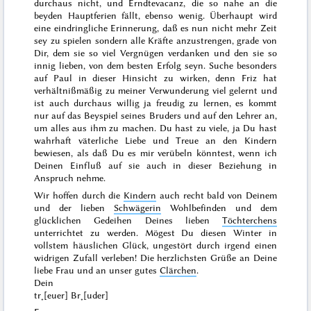
durchaus nicht
, und Erndtevacanz, die so nahe an die
beyden Hauptferien fällt, ebenso wenig. Überhaupt wird
eine eindringliche Erinnerung, daß es nun nicht mehr Zeit
sey zu spielen sondern alle Kräfte anzustrengen, grade von
Dir, dem sie so viel Vergnügen verdanken und den sie so
innig lieben, von dem besten Erfolg seyn. Suche besonders
auf Paul
in dieser Hinsicht zu wirken, denn Friz hat
verhältnißmäßig zu meiner Verwunderung viel gelernt und
ist auch durchaus willig ja freudig zu lernen, es kommt
nur auf das Beyspiel seines Bruders und auf den Lehrer an,
um alles aus ihm zu machen. Du hast zu viele, ja Du hast
wahrhaft väterliche Liebe und Treue an den Kindern
bewiesen, als daß Du es mir verübeln könntest, wenn ich
Deinen Einfluß auf sie auch in dieser Beziehung in
Anspruch nehme.
Wir hoffen durch die
Kindern
auch recht bald von Deinem
und der lieben
Schwägerin
Wohlbefinden und dem
glücklichen Gedeihen Deines lieben
Töchterchens
unterrichtet zu werden. Mögest Du diesen
Winter
in
vollstem häuslichen Glück, ungestört durch irgend einen
widrigen Zufall verleben! Die herzlichsten Grüße an Deine
liebe Frau und an unser gutes
Clärchen
.
Dein
tr˖[euer] Br˖[uder]