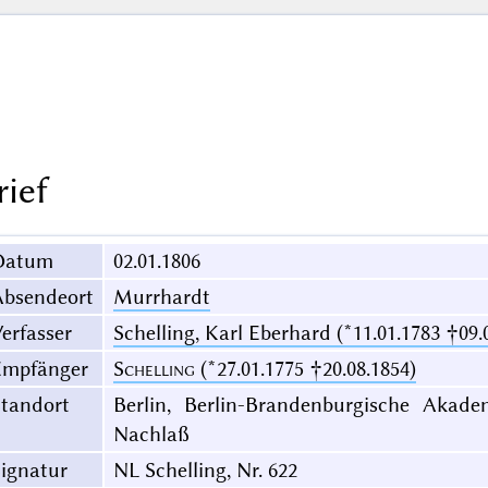
rief
Datum
02.01.1806
Absendeort
Murrhardt
erfasser
Schelling, Karl Eberhard (*11.01.1783 †09.
Empfänger
Schelling
(*27.01.1775 †20.08.1854)
Standort
Berlin, Berlin-Brandenburgische Akade
Nachlaß
ignatur
NL Schelling, Nr. 622