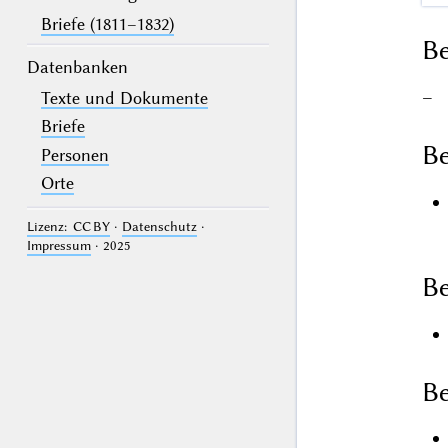
Briefe (1811–1832)
B
Datenbanken
–
Texte und Dokumente
Briefe
Be
Personen
Orte
Lizenz: CC BY
·
Datenschutz
·
Impressum
· 2025
Be
Be