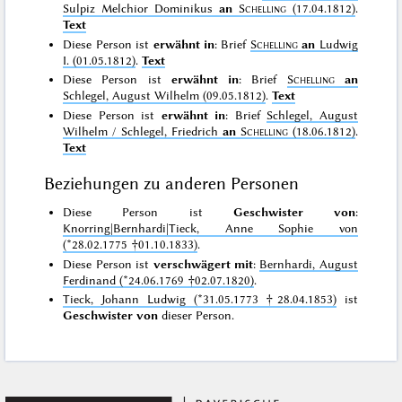
Sulpiz Melchior Dominikus
an
Schelling
(17.04.1812)
.
Text
Diese Person ist
erwähnt in
: Brief
Schelling
an
Ludwig
I. (01.05.1812)
.
Text
Diese Person ist
erwähnt in
: Brief
Schelling
an
Schlegel, August Wilhelm (09.05.1812)
.
Text
Diese Person ist
erwähnt in
: Brief
Schlegel, August
Wilhelm / Schlegel, Friedrich
an
Schelling
(18.06.1812)
.
Text
Beziehungen zu anderen Personen
Diese Person ist
Geschwister von
:
Knorring|Bernhardi|Tieck, Anne Sophie von
(*28.02.1775 †01.10.1833)
.
Diese Person ist
verschwägert mit
:
Bernhardi, August
Ferdinand (*24.06.1769 †02.07.1820)
.
Tieck, Johann Ludwig (*31.05.1773 †28.04.1853)
ist
Geschwister von
dieser Person.