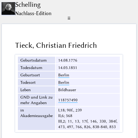
Schelling
Nachlass-Edition
☰
Tieck, Christian Friedrich
Geburtsdatum
14.08.1776
Todesdatum
14.05.1851
Geburtsort
Berlin
Todesort
Berlin
Leben
Bildhauer
GND und Link zu
118757490
mehr Angaben
in
I,18; 90f., 239
Akademieausgabe
II,6; 568
III,2; 11, 13, 17f, 146, 330, 384f,
473, 497, 766, 826, 838-840, 853