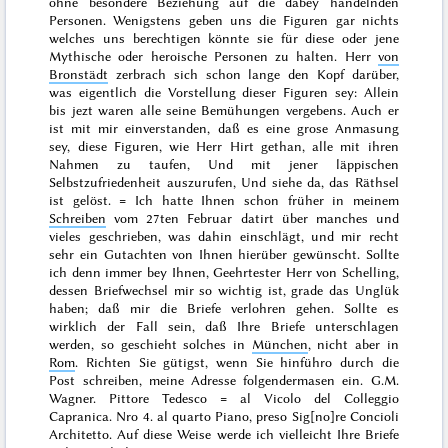
ohne besondere Beziehung auf die dabey handelnden
Personen. Wenigstens geben uns die Figuren gar nichts
welches uns berechtigen könnte sie für diese oder jene
Mythische oder heroische Personen zu halten. Herr
von
Bronstädt
zerbrach sich schon lange den Kopf darüber,
was eigentlich die Vorstellung dieser Figuren sey: Allein
bis jezt waren alle seine Bemühungen vergebens. Auch er
ist mit mir einverstanden, daß es eine grose Anmasung
sey, diese Figuren, wie Herr Hirt gethan, alle mit ihren
Nahmen zu taufen, Und mit jener läppischen
Selbstzufriedenheit auszurufen, Und siehe da, das Räthsel
ist gelöst. = Ich hatte Ihnen schon früher in meinem
Schreiben
vom
27ten Februar
datirt über manches und
vieles geschrieben, was dahin einschlägt, und mir recht
sehr ein Gutachten von Ihnen hierüber gewünscht. Sollte
ich denn immer bey Ihnen, Geehrtester Herr von Schelling,
dessen Briefwechsel mir so wichtig ist,
grade das Unglük
haben; daß mir die Briefe verlohren gehen. Sollte es
wirklich der Fall sein, daß Ihre Briefe unterschlagen
werden, so geschieht solches in
München
, nicht aber in
Rom
. Richten Sie gütigst, wenn Sie hinführo durch die
Post schreiben, meine Adresse folgendermasen ein.
G.M.
Wagner. Pittore Tedesco = al Vicolo del Colleggio
Capranica. Nro 4. al quarto Piano, preso Sig[no]re Concioli
Architetto
. Auf diese Weise werde ich vielleicht Ihre Briefe