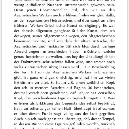
wenig auffallende Nüanzen unterschieden gewesen sein.
Denn jenen Conventionellen Stil, den wir an den
Aeginetischen Werken auch erbliken, finden wir gleichfalls,
an den sogenannten Hetrurischen, und überhaupt an allen
früheren Werken Griechischer Kunst durchgängig. Es war
der damals allgemein gangbare Stil der Kunst, dem ich
deswegen, seiner Allgemeinheit wegen, den Altgriechischen
benennen möchte, und von dem der ältere Attische, der
Aeginetische, und Tuskische Stil sich blos durch geringe
Abweichungen unterschieden haben möchten, welche
genau bezeichnen zu wollen, uns bey der Unzulänglichkeit
der Dokumente sehr schwer fallen wird, und immer noch
vieles zu wünschen übrig lassen wird. – Die Beschreibung
die Herr Hirt von den Aeginetischen Werken im Einzelnen
gibt, ist ganz und gar unrichtig, und hat ihn zu vielen
Irrthümern verleitet. So hat er z.B. einen weiblichen Kopf,
den ich in meinem
Berichte
auf Pagina 36 beschrieben,
dreimal verschieden genohmen, daß ist, er hat denselben
Kopf, drei verschiedenen Figuren zugleich zugetheilt. Was
er ferner als Erklärung des Gegenstandes selbst beybringt,
hat nun
vollends gar keinen Halt: überhaupt ist alles, was
er über diesen Punkt sagt völlig aus der Luft gegriffen.
Auch bin ich noch gar nicht überzeugt, daß dieser Tempel,
in dessen Ruinen diese Figuren gefunden worden, wirklich