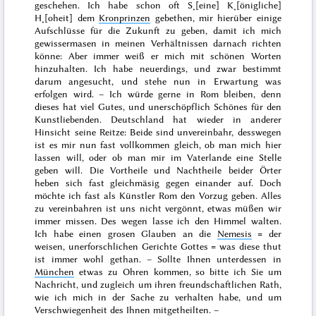
geschehen. Ich habe schon oft S˖[eine] K˖[önigliche]
H˖[oheit] dem
Kronprinzen
gebethen, mir hierüber einige
Aufschlüsse für die Zukunft zu geben, damit ich mich
gewissermasen in meinen Verhältnissen darnach richten
könne: Aber immer weiß er mich mit schönen Worten
hinzuhalten. Ich habe neuerdings, und zwar bestimmt
darum angesucht, und stehe nun in Erwartung was
erfolgen wird. – Ich würde gerne in Rom bleiben, denn
dieses hat viel Gutes, und unerschöpflich Schönes für den
Kunstliebenden. Deutschland hat wieder in anderer
Hinsicht seine Reitze: Beide sind unvereinbahr, desswegen
ist es mir nun fast vollkommen gleich, ob man mich hier
lassen will, oder ob man mir im Vaterlande eine Stelle
geben will. Die Vortheile und Nachtheile beider Örter
heben sich fast gleichmäsig gegen einander auf. Doch
möchte ich fast als Künstler Rom den Vorzug geben. Alles
zu vereinbahren ist uns nicht vergönnt, etwas müßen wir
immer missen. Des wegen lasse ich den Himmel walten.
Ich habe einen grosen Glauben an die
Nemesis
= der
weisen, unerforschlichen Gerichte Gottes = was diese thut
ist immer wohl gethan. – Sollte Ihnen unterdessen in
München
etwas zu Ohren kommen, so bitte ich Sie um
Nachricht, und zugleich um ihren freundschaftlichen Rath,
wie ich mich in der Sache zu verhalten habe, und um
Verschwiegenheit des Ihnen mitgetheilten. –