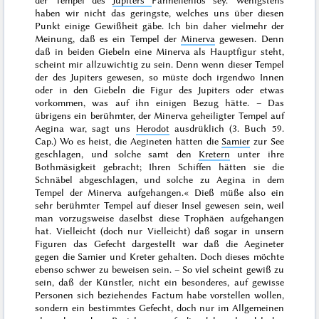
der Tempel des
Jupiters
Panhellenios sey. Wenigstens
haben wir nicht das geringste, welches uns über diesen
Punkt einige Gewißheit gäbe. Ich bin daher vielmehr der
Meinung, daß es ein Tempel der
Minerva
gewesen. Denn
daß in beiden Giebeln eine Minerva als Hauptfigur steht,
scheint mir allzuwichtig zu sein. Denn wenn dieser Tempel
der des Jupiters gewesen, so müste doch irgendwo Innen
oder in den Giebeln die Figur des Jupiters oder etwas
vorkommen, was auf ihn einigen Bezug hätte. – Das
übrigens ein berühmter, der Minerva geheiligter Tempel auf
Aegina war, sagt uns
Herodot
ausdrüklich (3. Buch 59.
Cap.) Wo es heist,
die Aegineten hätten die
Samier
zur See
geschlagen, und solche samt den
Kretern
unter ihre
Bothmäsigkeit gebracht; Ihren Schiffen hätten sie die
Schnäbel abgeschlagen, und solche
zu Aegina in dem
Tempel der Minerva
aufgehangen.
« Dieß müße also ein
sehr berühmter Tempel auf dieser Insel gewesen sein, weil
man vorzugsweise daselbst diese Trophäen aufgehangen
hat. Vielleicht (doch nur Vielleicht) daß sogar in unsern
Figuren das Gefecht dargestellt war daß die Aegineter
gegen die Samier und Kreter gehalten. Doch dieses möchte
ebenso schwer zu beweisen sein. – So viel scheint gewiß zu
sein, daß der Künstler, nicht ein besonderes, auf gewisse
Personen sich beziehendes Factum habe vorstellen wollen,
sondern ein bestimmtes Gefecht, doch nur im Allgemeinen