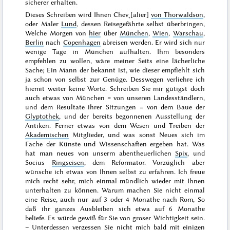
sicherer erhalten.
Dieses Schreiben wird Ihnen Chev˖[alier]
von Thorwaldson
,
oder Maler
Lund
, dessen Reisegefährte selbst überbringen,
Welche
Morgen
von
hier
über
München
,
Wien
,
Warschau
,
Berlin
nach
Copenhagen
abreisen werden. Er wird sich nur
wenige Tage in München aufhalten. Ihm besonders
empfehlen zu wollen, wäre meiner Seits eine lächerliche
Sache; Ein Mann der bekannt ist, wie dieser empfiehlt sich
ja schon von selbst zur Genüge. Desswegen verliehre ich
hiemit weiter keine Worte. Schreiben Sie mir gütigst doch
auch etwas von München = von unseren Landesständlern,
und dem Resultate ihrer Sitzungen = von dem Baue der
Glyptothek
, und der bereits begonnenen Ausstellung der
Antiken. Ferner etwas von dem Wesen und Treiben der
Akademischen
Mitglieder, und was sonst Neues sich im
Fache der Künste und Wissenschaften ergeben hat. Was
hat man neues von unserm abentheuerlichen
Spix
, und
Socius
Ringseisen
, dem Reformator. Vorzüglich aber
wünsche ich etwas von Ihnen selbst zu erfahren. Ich freue
mich recht sehr, mich einmal mündlich wieder mit Ihnen
unterhalten zu können. Warum machen Sie nicht einmal
eine Reise, auch nur auf 3 oder 4 Monathe nach Rom, So
daß ihr ganzes Ausbleiben sich etwa auf 6 Monathe
beliefe. Es würde gewiß für Sie von groser Wichtigkeit sein.
– Unterdessen vergessen Sie nicht mich bald mit einigen