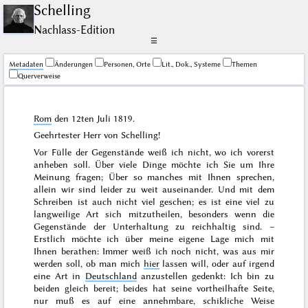
Schelling
Nachlass-Edition
☰
Me­ta­da­ten
Änderungen
Personen, Orte
Lit., Dok., Systeme
Themen
Querverweise
Rom
den
12ten Juli 1819
.
Geehrtester Herr von Schelling!
Vor Fülle der Gegenstände weiß ich nicht, wo ich vorerst
anheben soll. Über viele Dinge möchte ich Sie um Ihre
Meinung fragen; Über so manches mit Ihnen sprechen,
allein wir sind leider zu weit auseinander. Und mit dem
Schreiben ist auch nicht viel geschen; es ist eine viel zu
langweilige Art sich mitzutheilen, besonders wenn die
Gegenstände der Unterhaltung zu reichhaltig sind. –
Erstlich möchte ich über meine eigene Lage mich mit
Ihnen berathen: Immer weiß ich noch nicht, was aus mir
werden soll, ob man mich
hier
lassen will, oder auf irgend
eine Art in
Deutschland
anzustellen gedenkt: Ich bin zu
beiden gleich bereit; beides hat seine vortheilhafte Seite,
nur muß es auf eine annehmbare, schikliche Weise