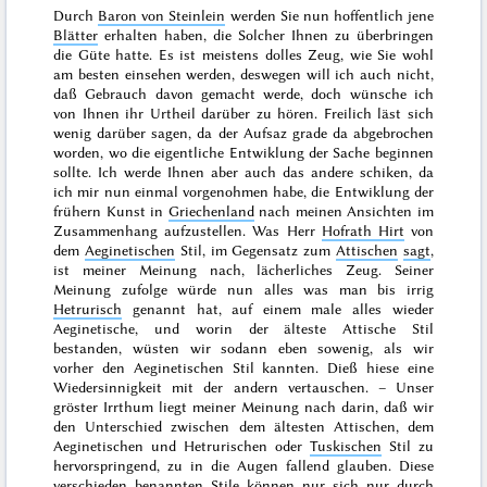
Durch
Baron von Steinlein
werden Sie nun hoffentlich jene
Blätter
erhalten haben, die Solcher Ihnen zu überbringen
die Güte hatte. Es ist meistens dolles Zeug, wie Sie wohl
am besten einsehen werden, deswegen will ich auch nicht,
daß Gebrauch davon gemacht werde, doch wünsche ich
von Ihnen ihr Urtheil darüber zu hören. Freilich läst sich
wenig darüber sagen, da der Aufsaz grade da abgebrochen
worden, wo die eigentliche Entwiklung der Sache beginnen
sollte. Ich werde Ihnen aber auch das andere schiken, da
ich mir nun einmal vorgenohmen habe, die Entwiklung der
frühern Kunst in
Griechenland
nach meinen Ansichten im
Zusammenhang aufzustellen. Was Herr
Hofrath Hirt
von
dem
Aeginetischen
Stil, im Gegensatz zum
Attischen
sagt
,
ist meiner Meinung nach, lächerliches Zeug. Seiner
Meinung zufolge würde nun alles was man bis irrig
Hetrurisch
genannt hat, auf einem male alles wieder
Aeginetische, und worin der älteste Attische Stil
bestanden, wüsten wir sodann eben sowenig, als wir
vorher den Aeginetischen Stil kannten. Dieß hiese eine
Wiedersinnigkeit mit der andern vertauschen. – Unser
gröster Irrthum liegt meiner Meinung nach darin, daß wir
den Unterschied zwischen dem ältesten Attischen, dem
Aeginetischen und Hetrurischen oder
Tuskischen
Stil zu
hervorspringend, zu in die Augen fallend glauben. Diese
verschieden benannten Stile können nur sich nur durch