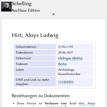
Schelling
Nachlass-Edition
☰
Hirt, Aloys Ludwig
Geburtsdatum
27.06.1759
Todesdatum
29.06.1837
Geburtsort
Hüfingen (Behla)
Todesort
Berlin
Leben
Archäologe,
Kunsthistoriker
GND und Link zu mehr
115368302
Angaben
Beziehungen zu Dokumenten
Diese Person ist
Verfasser von
: Brief
Hirt, Aloys