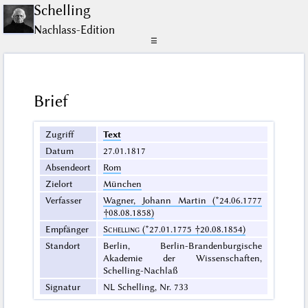
Schelling
Nachlass-Edition
☰
Brief
Zugriff
Text
Datum
27.01.1817
Absendeort
Rom
Zielort
München
Verfasser
Wagner, Johann Martin (*24.06.1777
†08.08.1858)
Empfänger
Schelling
(*27.01.1775 †20.08.1854)
Standort
Berlin, Berlin-Brandenburgische
Akademie der Wissenschaften,
Schelling-Nachlaß
Signatur
NL Schelling, Nr. 733