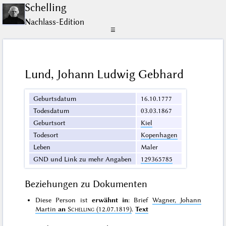
Schelling
Nachlass-Edition
☰
Lund, Johann Ludwig Gebhard
Geburtsdatum
16.10.1777
Todesdatum
03.03.1867
Geburtsort
Kiel
Todesort
Kopenhagen
Leben
Maler
GND und Link zu mehr Angaben
129365785
Beziehungen zu Dokumenten
Diese Person ist
erwähnt in
: Brief
Wagner, Johann
Martin
an
Schelling
(12.07.1819)
.
Text