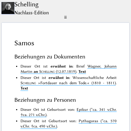
Schelling
Nachlass-Edition
☰
Samos
Beziehungen zu Dokumenten
Dieser Ort ist
erwähnt in
: Brief
Wagner, Johann
Martin
an
Schelling
(12.07.1819)
.
Text
Dieser Ort ist
erwähnt in
: Wissenschaftliche Arbeit
Schelling
»Fortdauer nach dem Tode.«
(1810 - 1811)
.
Text
Beziehungen zu Personen
Dieser Ort ist Geburtsort von:
Epikur (*ca. 341 v.Chr.
†ca. 271 v.Chr.)
.
Dieser Ort ist Geburtsort von:
Pythagoras (*ca. 570
v.Chr. †ca. 490 v.Chr.)
.