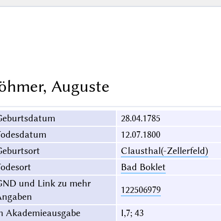
öhmer, Auguste
Geburtsdatum
28.04.1785
Todesdatum
12.07.1800
eburtsort
Clausthal(-Zellerfeld)
odesort
Bad Boklet
GND und Link zu mehr
122506979
Angaben
in Akademieausgabe
I,7; 43