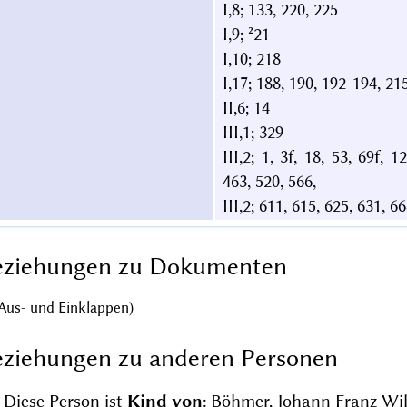
I,8; 133, 220, 225
I,9; ²21
I,10; 218
I,17; 188, 190, 192-194, 215
II,6; 14
III,1; 329
III,2; 1, 3f, 18, 53, 69f, 
463, 520, 566,
III,2; 611, 615, 625, 631, 6
eziehungen zu Dokumenten
Aus- und Einklappen)
ziehungen zu anderen Personen
Diese Person ist
Kind von
:
Böhmer, Johann Franz Wilh