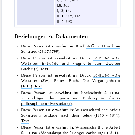
I,8; 503
I,13; 142
III,1; 212, 334
III,2; 693
Beziehungen zu Dokumenten
Diese Person ist
erwähnt in
: Brief
Steffens, Henrik
an
Schelling
(26.07.1799)
.
Diese Person ist
erwähnt in
: Druck
Schelling
»Die
Weltalter: Entwürfe und Fragmente zum Zweiten
Buch«
(?)
.
Text
Diese Person ist
erwähnt in
: Druck
Schelling
»Die
Weltalter (SW). Erstes Buch. Die Vergangenheit«
(1815)
.
Text
Diese Person ist
erwähnt in
: Nachschrift
Schelling
»Grundzüge der gesamten Philosophie (Initia
philosophiae universae).«
(?)
.
Diese Person ist
erwähnt in
: Wissenschaftliche Arbeit
Schelling
»Fortdauer nach dem Tode.«
(1810 - 1811)
.
Text
Diese Person ist
erwähnt in
: Wissenschaftliche Arbeit
Schelling
»Manuskript der Erlanger Vorlesung«
(1821)
.