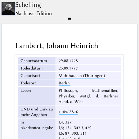
Schelling
Nachlass-Edition
☰
Lambert, Johann Heinrich
Geburtsdatum
29.08.1728
Todesdatum
25.09.1777
Geburtsort
Mühlhausen (Thüringen)
Todesort
Berlin
Leben
Philosoph, Mathematiker,
Physiker, Mitgl. d. Berliner
Akad. d. Wiss.
GND und Link zu
118568876
mehr Angaben
in
I,4; 327
Akademieausgabe
I,5; 134, 347 f, 420
I,6; 87, 303, 311
I,7; 163, 419