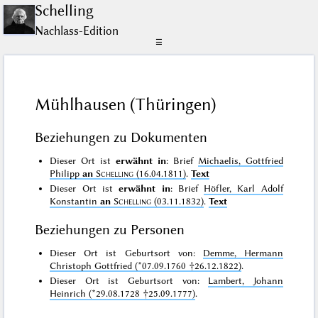
Schelling
Nachlass-Edition
☰
Mühlhausen (Thüringen)
Beziehungen zu Dokumenten
Dieser Ort ist
erwähnt in
: Brief
Michaelis, Gottfried
Philipp
an
Schelling
(16.04.1811)
.
Text
Dieser Ort ist
erwähnt in
: Brief
Höfler, Karl Adolf
Konstantin
an
Schelling
(03.11.1832)
.
Text
Beziehungen zu Personen
Dieser Ort ist Geburtsort von:
Demme, Hermann
Christoph Gottfried (*07.09.1760 †26.12.1822)
.
Dieser Ort ist Geburtsort von:
Lambert, Johann
Heinrich (*29.08.1728 †25.09.1777)
.