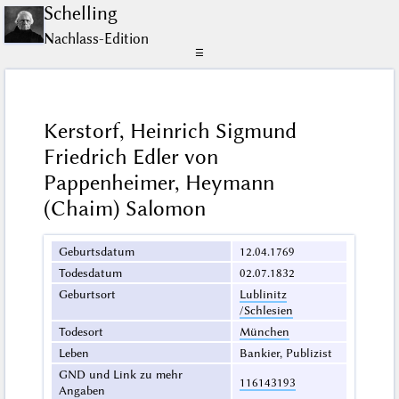
Schelling
Nachlass-Edition
☰
Kerstorf, Heinrich Sigmund
Friedrich Edler von
Pappenheimer, Heymann
(Chaim) Salomon
Geburtsdatum
12.04.1769
Todesdatum
02.07.1832
Geburtsort
Lublinitz
/Schlesien
Todesort
München
Leben
Bankier, Publizist
GND und Link zu mehr
116143193
Angaben