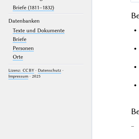
Briefe (1811–1832)
B
Datenbanken
Texte und Dokumente
Briefe
Personen
Orte
Lizenz: CC BY
·
Datenschutz
·
Impressum
· 2025
Be
–