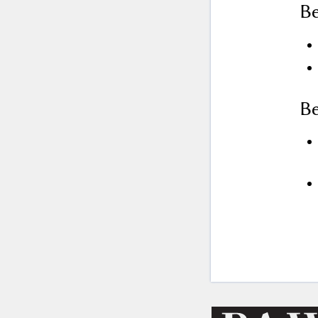
Be
Be