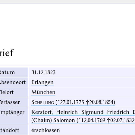
rief
Datum
31.12.1823
Absendeort
Erlangen
ielort
München
erfasser
Schelling
(*27.01.1775 †20.08.1854)
Empfänger
Kerstorf, Heinrich Sigmund Friedrich
(Chaim) Salomon (*12.04.1769 †02.07.1832
Standort
erschlossen