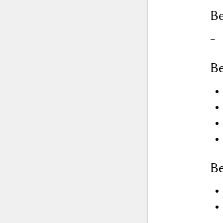
Be
–
Be
Be