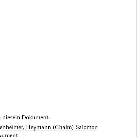
n
diesem Dokument.
appenheimer, Heymann (Chaim) Salomon
kument.