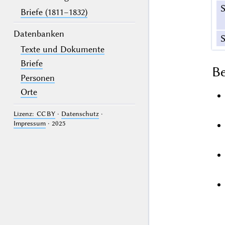
Briefe (1811–1832)
Datenbanken
S
Texte und Dokumente
Briefe
B
Personen
Orte
Lizenz: CC BY
·
Datenschutz
·
Impressum
· 2025