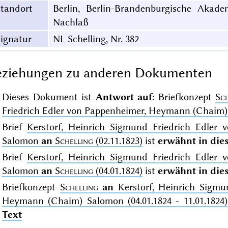
Standort
Berlin, Berlin-Brandenburgische Akade
Nachlaß
ignatur
NL Schelling, Nr. 382
eziehungen zu anderen Dokumenten
Dieses Dokument ist
Antwort auf
: Briefkonzept
Sc
Friedrich Edler von Pappenheimer, Heymann (Chaim) S
Brief
Kerstorf, Heinrich Sigmund Friedrich Edler
Salomon
an
Schelling
(02.11.1823)
ist
erwähnt in di
Brief
Kerstorf, Heinrich Sigmund Friedrich Edler
Salomon
an
Schelling
(04.01.1824)
ist
erwähnt in di
Briefkonzept
Schelling
an
Kerstorf, Heinrich Sigmu
Heymann (Chaim) Salomon (04.01.1824 - 11.01.1824)
Text