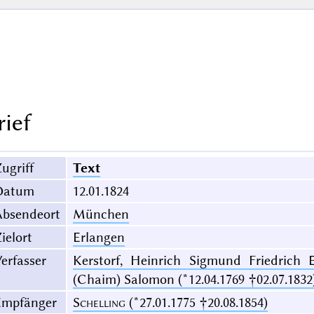
rief
ugriff
Text
Datum
12.01.1824
Absendeort
München
ielort
Erlangen
erfasser
Kerstorf, Heinrich Sigmund Friedrich
(Chaim) Salomon (*12.04.1769 †02.07.1832
Empfänger
Schelling
(*27.01.1775 †20.08.1854)