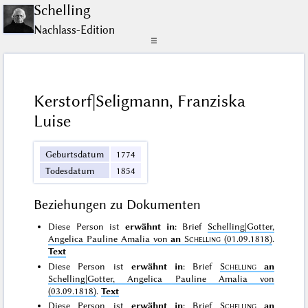
Schelling
Nachlass-Edition
☰
Kerstorf|Seligmann, Franziska
Luise
Geburtsdatum
1774
Todesdatum
1854
Beziehungen zu Dokumenten
Diese Person ist
erwähnt in
: Brief
Schelling|Gotter,
Angelica Pauline Amalia von
an
Schelling
(01.09.1818)
.
Text
Diese Person ist
erwähnt in
: Brief
Schelling
an
Schelling|Gotter, Angelica Pauline Amalia von
(03.09.1818)
.
Text
Diese Person ist
erwähnt in
: Brief
Schelling
an