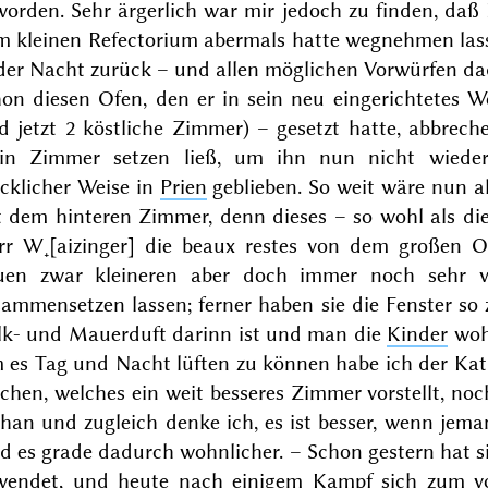
worden. Sehr ärgerlich war mir jedoch zu finden, daß
m kleinen Refectorium abermals hatte wegnehmen lass
 der Nacht zurück – und allen möglichen Vorwürfen d
hon diesen Ofen, den er in sein neu eingerichtetes 
nd jetzt 2 köstliche Zimmer) – gesetzt hatte, abbre
in Zimmer setzen ließ, um ihn nun nicht wied
cklicher Weise in
Prien
geblieben. So weit wäre nun al
t dem hinteren Zimmer, denn dieses – so wohl als di
rr W˖[aizinger] die
beaux restes
von dem großen Of
uen zwar kleineren aber doch immer noch sehr 
ammensetzen lassen; ferner haben sie die Fenster so 
lk- und Mauerduft darinn ist und man die
Kinder
woh
es Tag und Nacht lüften zu können habe ich der Kath
hen, welches ein weit besseres Zimmer vorstellt, noch
han und zugleich denke ich, es ist besser, wenn jema
rd es grade dadurch wohnlicher. – Schon
gestern
hat 
wendet, und heute nach einigem Kampf sich zum v