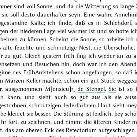
mer sind voll Sonne, und da die Witterung so lange Ze
 sie soll desto dauerhafter seyn. Eine wahre Annehmli
sgestandne Kälte; ich finde, daß es in Schlehdorf
en der niederen Lage viel wärmer ist und so hoffe ic
behren zu können. Scheint die Sonne, so arbeite ich m
s alte feuchte und schmutzige Nest, die Überschuhe
r zu gut. Gleich gestern früh fing ich wieder an zu
ensetzen und Besuchen hin, doch war ich den Abend 
gime des FrühAufstehens schon angefangen, so daß i
m Märzen Keller machte, schon ein gut Stück weggearb
er, ausgenommen M[onsieu]r˖
de Stengel
.
Sie
ist so 
yn kann; und sieht auch so gut aus als sie aus
estorbnen, schmutzigen, lederfarbnen Haut sieht meyn
be kleidet sie besser. Die Störung ist leidlich, bey s
hr fort, zu zeichnen, und nimmt die älteren Kinder m
lt, das am oberen Eck des Refectorium aufgeschlagen