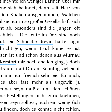
r)
meynte ich weniger Lärmen über mir
rne sich befindet, denn seit Herr von
2 großen Knaben ausgenommen) Malchen
 sie nur in so großer Gesellschaft sich
ht ab, besonders sind die Jungen oft
hlich. – Die Leute im Dorf sind noch
ul
. Die
Schneider-Breyin
hatte sogar
hrichtigen, wenn Paul käme, es ist
euten ist und schon denen aus Murnau
Kerstorf
mir noch ehe ich ging, jedoch
rtraute, daß Du am
Sonntag
vielleicht
mir nun freylich sehr leid für mich,
es aber fast mehr als ungewiß ja
skenner seyn mußte, um den schönen
ine Bestellungen nicht zurücknehmen,
sen seyn solltest, auch ein wenig (ich
 finden, doch es konnte nicht fehlen,