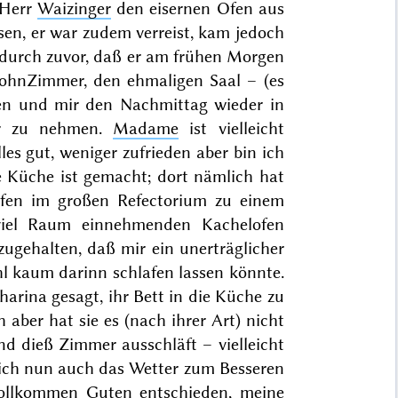
 Herr
Waizinger
den eisernen Ofen aus
en, er war zudem verreist, kam jedoch
adurch zuvor, daß er am frühen Morgen
WohnZimmer, den ehmaligen Saal – (es
chen und mir den Nachmittag wieder in
er zu nehmen.
Madame
ist vielleicht
les gut, weniger zufrieden aber bin ich
e Küche ist gemacht; dort nämlich hat
en im großen Refectorium zu einem
viel Raum einnehmenden Kachelofen
zugehalten, daß mir ein unerträglicher
l kaum darinn schlafen
lassen könnte.
arina gesagt, ihr Bett in die Küche zu
 aber hat sie es (nach ihrer Art) nicht
nd dieß Zimmer ausschläft – vielleicht
sich nun auch das Wetter zum Besseren
ollkommen Guten entschieden, meine