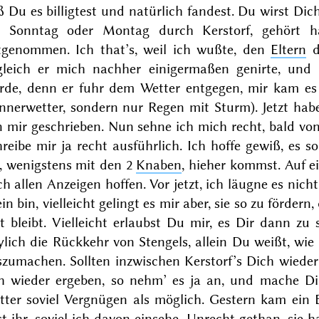
 Du es billigtest und natürlich fandest. Du wirst Di
 Sonntag oder
Montag
durch Kerstorf, gehört 
tgenommen. Ich that’s, weil ich wußte, den
Eltern
d
gleich er mich nachher einigermaßen genirte, und
rde, denn er fuhr dem Wetter entgegen, mir kam es
nerwetter, sondern nur Regen mit Sturm). Jetzt habe 
n mir geschrieben. Nun sehne ich mich recht, bald vo
reibe mir ja recht ausführlich. Ich hoffe gewiß, es 
, wenigstens mit den 2
Knaben
, hieher kommst. Auf 
h allen Anzeigen hoffen. Vor jetzt, ich läugne es nicht,
ein bin, vielleicht gelingt es mir aber, sie so zu förde
t bleibt. Vielleicht erlaubst Du mir, es Dir dann zu
ylich die Rückkehr von Stengels, allein Du weißt, wie
szumachen. Sollten inzwischen Kerstorf’s Dich wieder
ch wieder ergeben, so nehm’ es ja an, und mache D
tter soviel Vergnügen als möglich. Gestern kam ein 
t ihr, soviel ich davon einsehe, Unrecht gethan, sie 