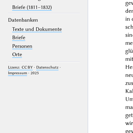
ge
Briefe (1811–1832)
de
in
Datenbanken
sc
Texte und Dokumente
si
Briefe
me
Personen
glü
Orte
mi
He
Lizenz: CC BY
·
Datenschutz
·
Impressum
· 2025
ne
zus
Ka
Um 
mac
get
wi
ge