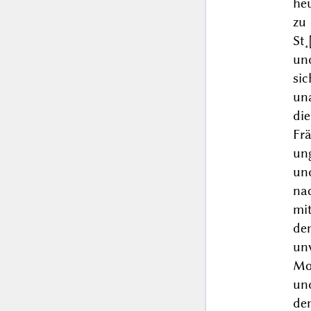
heu
zu
St
un
si
un
di
Fr
un
un
na
mi
de
un
Mo
un
de