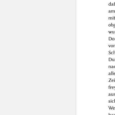
daß
am
mi
ob
wu
Don
vo
Sch
Du
nac
all
Zei
fre
au
si
We
has