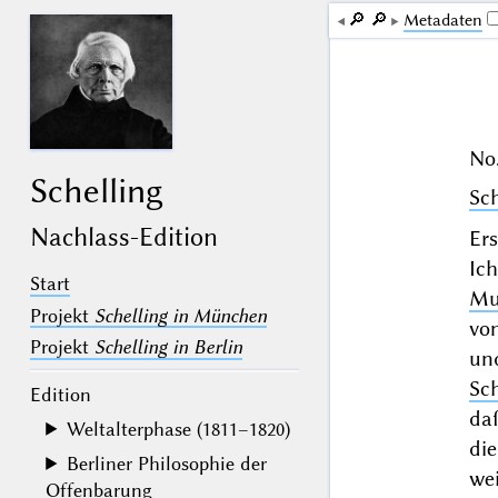
🔎︎
🔎︎
Me­ta­da­ten
No.
Schelling
Sc
Nachlass-Edition
Ers
Ic
Start
Mu
Projekt
Schelling in München
vo
Projekt
Schelling in Berlin
un
Sc
Edition
daß
Weltalterphase (1811–1820)
di
Berliner Philosophie der
we
Offenbarung