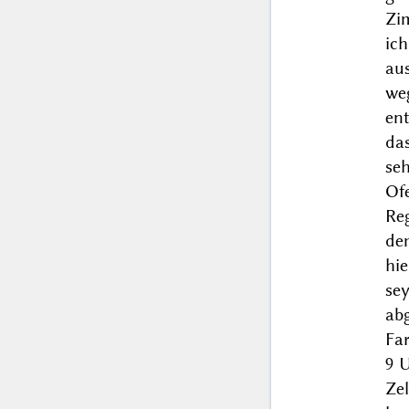
Zim
ich
au
weg
ent
da
seh
Of
Re
de
hi
se
abg
Far
9 U
Ze