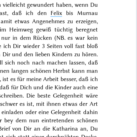
ch vielleicht gewundert haben, wenn Du
hast, daß ich den
Felix
bis Murnau
amit etwas Angenehmes zu erzeigen,
 im Heimweg gewiß tüchtig beregnet
 nur in dem Rücken (NB. es war kein
ich Dir wieder 3 Seiten voll fast bloß
n Dir und
den lieben Kindern zu hören.
soll sich noch nach machen lassen, daß
einen langen schönen
Herbst
kann man
 ist es für meine Arbeit besser, daß ich
rn, daß für Dich und die Kinder auch eine
 schreiben. Die beste Gelegenheit wäre
 schwer es ist, mit ihnen etwas der Art
 einladen oder eine Gelegenheit dahin
ir bey dem nun eintretenden schönen
Brief von Dir an die Katharina an, Du
hat sich statt einer durchnähten Decke,