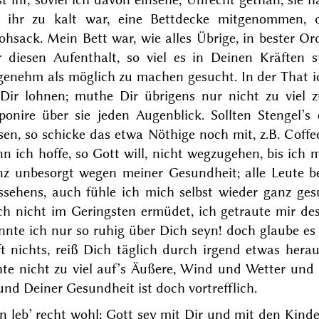
e ihr zu kalt war, eine Bettdecke mitgenommen, 
rohsack. Mein Bett war, wie alles Übrige, in bester 
r diesen Aufenthalt, so viel es in Deinen Kräften
genehm als möglich zu machen gesucht. In der That ic
 Dir lohnen; muthe Dir übrigens nur nicht zu viel 
sponire über sie jeden Augenblick. Sollten Stengel
sen, so schicke das etwa Nöthige noch mit, z.B. Coffee
n ich hoffe, so Gott will, nicht wegzugehen, bis ich 
nz unbesorgt wegen meiner Gesundheit; alle Leute 
ssehens, auch fühle ich mich selbst wieder ganz g
ch nicht im Geringsten ermüdet, ich getraute mir d
nnte ich nur so ruhig über
Dich
seyn! doch glaube e
ft nichts, reiß Dich täglich durch irgend etwas heraus
hte nicht zu viel auf’s Äußere, Wind und Wetter und
nd Deiner Gesundheit ist doch vortrefflich.
n leb’ recht wohl; Gott sey mit Dir und mit den
Kinde