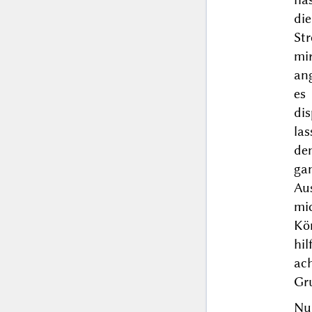
di
St
mi
an
es
di
las
den
ga
Au
mi
Kö
hil
ac
Gru
Nu