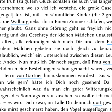
te früh (zu gutem Glück schlafen sie auch viel länge
 vernehmen; wo so viel ich verstehe, die große Case
˖[engel] fort ist, müssen sämmtliche Kinder (die 
d die
Walburg
nebst ihr in Einem Zimmer schlafen, weil
cher glaubt. Ganz ohne Störung geht es freylich nic
artig und das Geschrey der kleinen Mädchen unausste
e alten, alle erkundigen sich nach Dir und dem
Pa
äulein Malchen gebeten sie doch gleich zu benac
glaublich, welch’ ein Unterschied zwischen diesen L
d Andex. Nun muß ich Dir noch sagen, daß Frau
von 
chdem meine Bestellungen schon gemacht waren, ve
t Herrn
von Gärtner
hinauskommen würdest. Das war 
nn wie gern’ hätte ich Dich noch gesehen! Da 
wahrscheinlich war, da man ein guter Witterung
rgen des Sonntags vorauszusehen, so wollte ich me
d – es wird Dich zwar, im Falle Du dennoch
dort
gewe
nke mirs) geschmerzt haben, den Vogel ausgeflogen zu