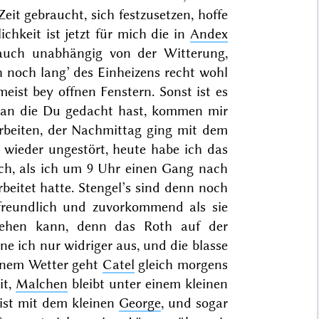
it gebraucht, sich festzusetzen, hoffe
chkeit ist jetzt für mich die in
Andex
, auch unabhängig von der Witterung,
h noch lang’ des Einheizens recht wohl
eist bey offnen Fenstern. Sonst ist es
, an die Du gedacht hast, kommen mir
 arbeiten, der Nachmittag ging mit dem
wieder ungestört, heute habe ich das
ch, als ich um 9 Uhr einen Gang nach
eitet hatte. Stengel’s sind denn noch
freundlich und zuvorkommend als sie
sehen kann, denn das Roth auf der
e ich nur widriger aus, und die blasse
chönem Wetter geht
Catel
gleich morgens
it,
Malchen
bleibt unter einem kleinen
 ist mit dem kleinen
George
, und sogar