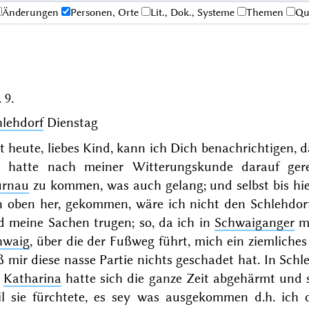
Änderungen
Personen, Orte
Lit., Dok., Systeme
Themen
Qu
 9.
hlehdorf
Dienstag
t heute, liebes Kind, kann ich Dich benachrichtigen, 
h hatte nach meiner Witterungskunde darauf ger
rnau
zu kommen, was auch gelang; und selbst bis hie
n oben her, gekommen, wäre ich nicht den Schlehdorf
d meine Sachen trugen; so, da ich in
Schwaiganger
mi
hwaig
, über die der Fußweg führt, mich ein ziemliches
 mir diese nasse Partie nichts geschadet hat. In Schl
e
Katharina
hatte sich die ganze Zeit abgehärmt und s
il sie fürchtete, es sey was ausgekommen d.h. ich