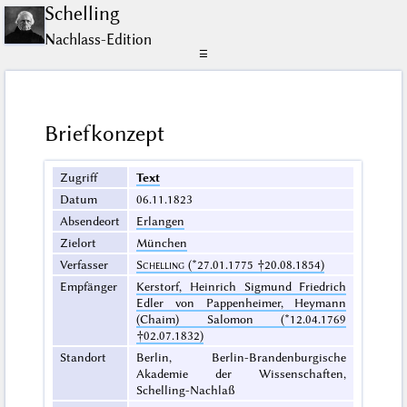
Schelling
Nachlass-Edition
☰
Briefkonzept
Zugriff
Text
Datum
06.11.1823
Absendeort
Erlangen
Zielort
München
Verfasser
Schelling
(*27.01.1775 †20.08.1854)
Empfänger
Kerstorf, Heinrich Sigmund Friedrich
Edler von Pappenheimer, Heymann
(Chaim) Salomon (*12.04.1769
†02.07.1832)
Standort
Berlin, Berlin-Brandenburgische
Akademie der Wissenschaften,
Schelling-Nachlaß