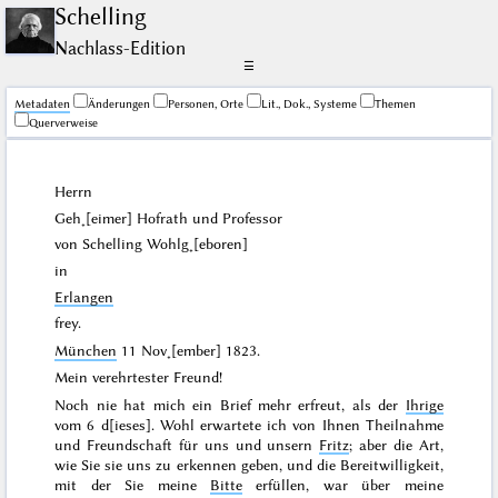
Schelling
Nachlass-Edition
☰
Me­ta­da­ten
Änderungen
Personen, Orte
Lit., Dok., Systeme
Themen
Querverweise
Herrn
Geh˖[eimer] Hofrath und Professor
von Schelling Wohlg˖[eboren]
in
Erlangen
frey
.
München
11 Nov˖[ember] 1823
.
Mein verehrtester Freund!
Noch nie hat mich ein Brief mehr erfreut, als der
Ihrige
vom
6 d[ieses]
. Wohl erwartete ich von Ihnen Theilnahme
und Freundschaft für uns und unsern
Fritz
; aber die Art,
wie Sie sie uns zu erkennen geben, und die Bereitwilligkeit,
mit der Sie meine
Bitte
erfüllen, war über meine