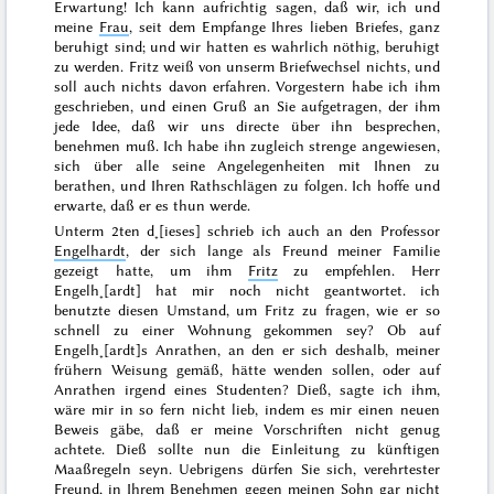
Erwartung! Ich kann aufrichtig sagen, daß wir, ich und
meine
Frau
, seit dem Empfange Ihres lieben Briefes, ganz
beruhigt sind; und wir hatten es wahrlich nöthig, beruhigt
zu werden. Fritz weiß von unserm Briefwechsel nichts, und
soll auch nichts davon erfahren.
Vorgestern
habe ich ihm
geschrieben, und einen Gruß an Sie aufgetragen, der ihm
jede Idee, daß wir uns directe über ihn besprechen,
benehmen muß. Ich habe ihn zugleich strenge angewiesen,
sich über alle seine Angelegenheiten mit Ihnen zu
berathen, und Ihren Rathschlägen zu folgen. Ich hoffe und
erwarte, daß er es thun werde.
Unterm
2ten d˖[ieses]
schrieb ich auch an den Professor
Engelhardt
, der sich lange als Freund meiner Familie
gezeigt hatte, um ihm
Fritz
zu empfehlen. Herr
Engelh˖[ardt] hat mir noch nicht geantwortet. ich
benutzte diesen Umstand, um Fritz zu fragen, wie er so
schnell
zu einer Wohnung gekommen sey? Ob auf
Engelh˖[ardt]s Anrathen, an den er sich
deshalb
, meiner
frühern Weisung gemäß, hätte wenden sollen, oder auf
Anrathen irgend eines Studenten? Dieß, sagte ich ihm,
wäre mir in so fern nicht lieb, indem es mir einen neuen
Beweis gäbe, daß er meine Vorschriften nicht genug
achtete. Dieß sollte nun die Einleitung zu künftigen
Maaßregeln seyn. Uebrigens dürfen Sie sich, verehrtester
Freund, in Ihrem Benehmen gegen meinen Sohn gar nicht