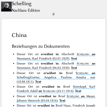
Schelling
Nachlass-Edition
☰
China
Beziehungen zu Dokumenten
Dieser Ort ist
erwähnt in
: Abschrift
Schelling
an
Neumann, Karl Friedrich (02.01.1829)
.
Text
Dieser Ort ist
erwähnt in
: Abschrift
Schelling
an
Neumann, Karl Friedrich (06.02.1830)
.
Text
Dieser Ort ist
erwähnt in
: Brief
Schelling
an
Schelling|Gotter, Angelica Pauline Amalia von
(18.08.1811)
.
Text
Dieser Ort ist
erwähnt in
: Brief
Steinkopf, Karl
Friedrich Adolf
an
Schelling
(24.11.1814)
.
Text
Dieser Ort ist
erwähnt in
: Brief
Schelling
an
Meyer,
Johann Heinrich (05.04.1816)
.
Text
Dieser Ort ist
erwähnt in
: Brief
Haas, Friedrich Joseph