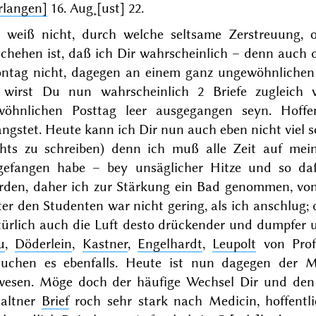
rlangen]
16. Aug˖[ust] 22
.
h weiß nicht, durch welche seltsame Zerstreuung,
chehen ist, daß ich Dir
wahrscheinlich
– denn auch di
ntag
nicht
, dagegen an einem ganz ungewöhnliche
 wirst Du nun wahrscheinlich 2 Briefe zugleich
wöhnlichen Posttag leer ausgegangen seyn. Hoff
ngstet. Heute kann ich Dir nun auch eben nicht viel 
chts zu schreiben) denn ich muß alle Zeit auf me
gefangen habe – bey unsäglicher Hitze und so daß
rden, daher ich zur Stärkung ein Bad genommen, vo
er den Studenten war nicht gering, als ich anschlug; d
türlich auch die Luft desto drückender und dumpfer 
u
,
Döderlein
,
Kastner
,
Engelhardt
,
Leupolt
von Prof
suchen es ebenfalls. Heute ist nun dagegen der M
wesen. Möge doch der häufige Wechsel Dir und de
haltner
Brief
roch sehr stark nach Medicin, hoffentl