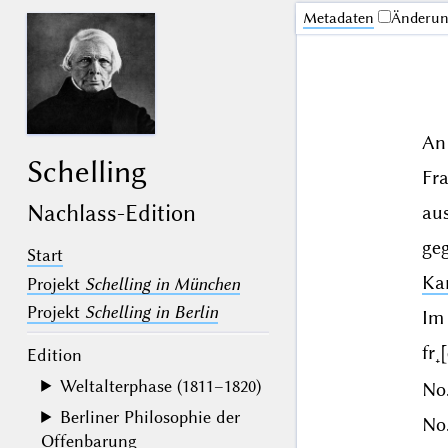
Me­ta­da­ten
Änderu
An
Schelling
Fr
Nachlass-Edition
au
geg
Start
Ka
Projekt
Schelling in München
Projekt
Schelling in Berlin
Im
fr˖
Edition
Weltalterphase (1811–1820)
No.
Berliner Philosophie der
No.
Offenbarung