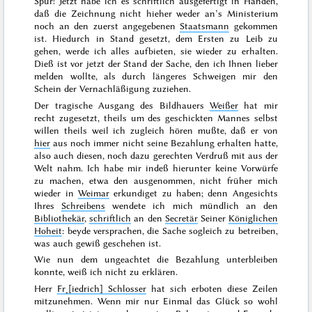
Spur! Jetzt habe ich es schriftlich ausgefertigt in Handen,
daß die Zeichnung nicht hieher
weder an’s Ministerium
noch an den zuerst angegebenen
Staatsmann
gekommen
ist. Hiedurch in Stand gesetzt, dem Ersten zu Leib zu
gehen, werde ich alles aufbieten, sie wieder zu erhalten.
Dieß ist vor jetzt der Stand der Sache, den ich Ihnen lieber
melden wollte, als durch längeres Schweigen mir den
Schein der Vernachläßigung zuziehen.
Der tragische
Ausgang
des Bildhauers
Weißer
hat mir
recht zugesetzt, theils um des geschickten Mannes selbst
willen theils weil ich zugleich hören mußte, daß er von
hier
aus noch immer nicht seine Bezahlung erhalten hatte,
also auch diesen, noch dazu gerechten Verdruß mit aus der
Welt nahm. Ich habe mir indeß hierunter keine Vorwürfe
zu machen, etwa den ausgenommen, nicht früher mich
wieder in
Weimar
erkundiget zu haben; denn Angesichts
Ihres
Schreibens
wendete ich mich mündlich an den
Bibliothekär
,
schriftlich
an den
Secretär
Seiner
Königlichen
Hoheit
: beyde versprachen, die Sache sogleich zu betreiben,
was auch gewiß geschehen ist.
Wie nun dem ungeachtet die Bezahlung unterbleiben
konnte, weiß ich nicht zu erklären.
Herr
Fr˖[iedrich] Schlosser
hat sich erboten diese Zeilen
mitzunehmen. Wenn mir nur Einmal das Glück so wohl