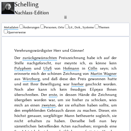
Schelling
Nachlass-Edition
☰
Me­ta­da­ten
Änderungen
Personen, Orte
Lit., Dok., Systeme
Themen
Querverweise
Verehrungswürdigster Herr und Gönner!
Der
zurückgewünschten
Preiszeichnung habe ich auf der
Stelle nachgeforscht, nur meynte ich, es könne kein
Polyphem
und
Ulyß
von
Hofmann
in
Cölln
seyn; ich
erinnerte mich der schönen Zeichnung von
Martin
Wagner
aus
Würzburg
, und daß diese den Preis gewonnen hatte
und mit Ihrer Bewilligung war
hierher
geschickt worden.
Noch aber kann ich kein freudiges
Εὕρηκα
Ihnen
überschreiben. Der
erste
, in dessen Hände die Zeichnung
übergeben worden war, um sie hieher zu schicken, wies
mich an einen
zweyten
, der sie erhalten haben sollte, um
den empfehlenden Gebrauch davon zu machen. Dieser, ein
höchst genauer, sorgfältiger Mann betheuerte sogleich, sie
nicht erhalten zu haben. Derselbe ließ nun bey
sämmtlichen betreffenden Acten nachsehen; nirgends eine