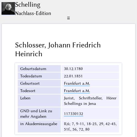
Schelling
Nachlass-Edition
☰
Schlosser, Johann Friedrich
Heinrich
Geburtsdatum
30.12.1780
Todesdatum
22.01.1851
Geburtsort
Frankfurt a.M.
Todesort
Frankfurt a.M.
Leben
Jurist, Schriftsteller, Hörer
Schellings in Jena
GND und Link zu
117330132
mehr Angaben
in Akademieausgabe
II,6; 7, 9-11, 18-25, 29, 42-45,
51f., 56, 72, 80