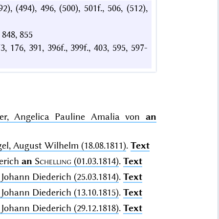
92), (494), 496, (500), 501f., 506, (512),
., 848, 855
73, 176, 391, 396f., 399f., 403, 595, 597-
tter, Angelica Pauline Amalia von
an
el, August Wilhelm (18.08.1811)
.
Text
derich
an
Schelling
(01.03.1814)
.
Text
 Johann Diederich (25.03.1814)
.
Text
 Johann Diederich (13.10.1815)
.
Text
 Johann Diederich (29.12.1818)
.
Text