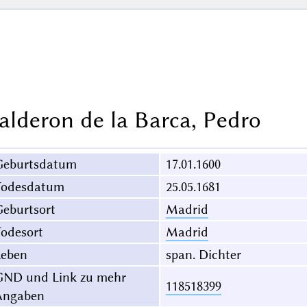
alderon de la Barca, Pedro
Geburtsdatum
17.01.1600
Todesdatum
25.05.1681
eburtsort
Madrid
odesort
Madrid
Leben
span. Dichter
GND und Link zu mehr
118518399
Angaben