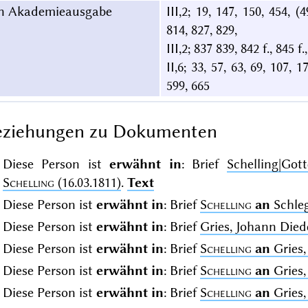
in Akademieausgabe
III,2; 19, 147, 150, 454, (4
814, 827, 829,
III,2; 837 839, 842 f., 845 f
II,6; 33, 57, 63, 69, 107, 1
599, 665
eziehungen zu Dokumenten
Diese Person ist
erwähnt in
: Brief
Schelling|Go
Schelling
(16.03.1811)
.
Text
Diese Person ist
erwähnt in
: Brief
Schelling
an
Schleg
Diese Person ist
erwähnt in
: Brief
Gries, Johann Die
Diese Person ist
erwähnt in
: Brief
Schelling
an
Gries,
Diese Person ist
erwähnt in
: Brief
Schelling
an
Gries,
Diese Person ist
erwähnt in
: Brief
Schelling
an
Gries,