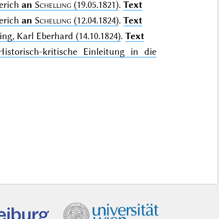
derich
an
Schelling
(19.05.1821)
.
Text
derich
an
Schelling
(12.04.1824)
.
Text
ing, Karl Eberhard (14.10.1824)
.
Text
Historisch-kritische Einleitung in die