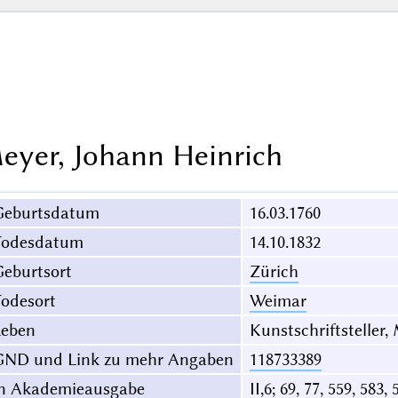
eyer, Johann Heinrich
Geburtsdatum
16.03.1760
Todesdatum
14.10.1832
eburtsort
Zürich
odesort
Weimar
Leben
Kunstschriftsteller,
GND und Link zu mehr Angaben
118733389
in Akademieausgabe
II,6; 69, 77, 559, 583, 