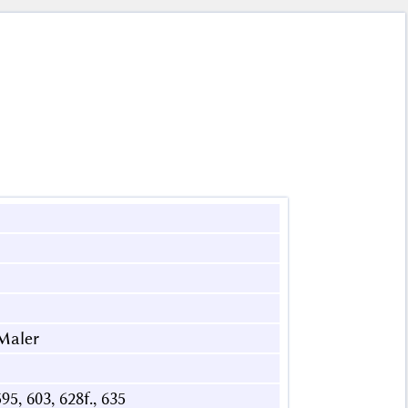
 Maler
595, 603, 628f., 635