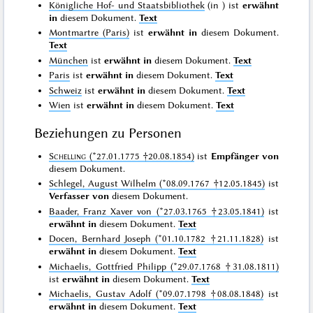
Königliche Hof- und Staatsbibliothek
(in
) ist
erwähnt
in
diesem Dokument.
Text
Montmartre (Paris)
ist
erwähnt in
diesem Dokument.
Text
München
ist
erwähnt in
diesem Dokument.
Text
Paris
ist
erwähnt in
diesem Dokument.
Text
Schweiz
ist
erwähnt in
diesem Dokument.
Text
Wien
ist
erwähnt in
diesem Dokument.
Text
Beziehungen zu Personen
Schelling
(*27.01.1775 †20.08.1854)
ist
Empfänger von
diesem Dokument.
Schlegel, August Wilhelm (*08.09.1767 †12.05.1845)
ist
Verfasser von
diesem Dokument.
Baader, Franz Xaver von (*27.03.1765 †23.05.1841)
ist
erwähnt in
diesem Dokument.
Text
Docen, Bernhard Joseph (*01.10.1782 †21.11.1828)
ist
erwähnt in
diesem Dokument.
Text
Michaelis, Gottfried Philipp (*29.07.1768 †31.08.1811)
ist
erwähnt in
diesem Dokument.
Text
Michaelis, Gustav Adolf (*09.07.1798 †08.08.1848)
ist
erwähnt in
diesem Dokument.
Text