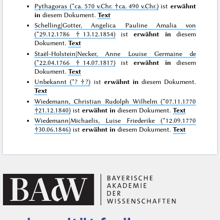
Pythagoras (*ca. 570 v.Chr. †ca. 490 v.Chr.)
ist
erwähnt
in
diesem Dokument.
Text
Schelling|Gotter, Angelica Pauline Amalia von
(*29.12.1786 †13.12.1854)
ist
erwähnt in
diesem
Dokument.
Text
Staël-Holstein|Necker, Anne Louise Germaine de
(*22.04.1766 †14.07.1817)
ist
erwähnt in
diesem
Dokument.
Text
Unbekannt (*? †?)
ist
erwähnt in
diesem Dokument.
Text
Wiedemann, Christian Rudolph Wilhelm (*07.11.1770
†21.12.1840)
ist
erwähnt in
diesem Dokument.
Text
Wiedemann|Michaelis, Luise Friederike (*12.09.1770
†30.06.1846)
ist
erwähnt in
diesem Dokument.
Text