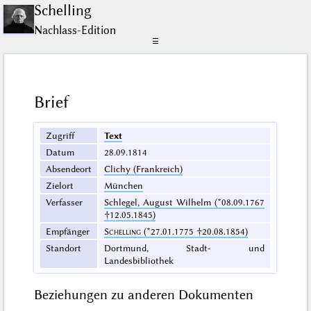
Schelling
Nachlass-Edition
☰
Brief
Zugriff
Text
Datum
28.09.1814
Absendeort
Clichy (Frankreich)
Zielort
München
Verfasser
Schlegel, August Wilhelm (*08.09.1767
†12.05.1845)
Empfänger
Schelling
(*27.01.1775 †20.08.1854)
Standort
Dortmund, Stadt- und
Landesbibliothek
Beziehungen zu anderen Dokumenten