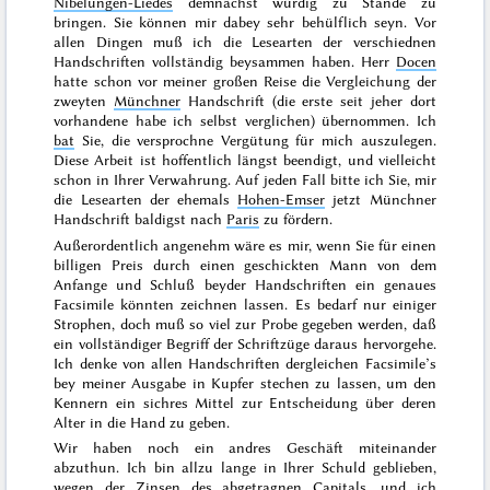
Nibelungen-Liedes
demnächst würdig zu Stande zu
bringen. Sie können mir dabey sehr behülflich seyn. Vor
allen Dingen muß ich die Lesearten der verschiednen
Handschriften vollständig beysammen haben. Herr
Docen
hatte schon vor meiner großen Reise die Vergleichung der
zweyten
Münchner
Handschrift (die erste seit jeher dort
vorhandene habe ich selbst verglichen) übernommen. Ich
bat
Sie, die versprochne Vergütung für mich auszulegen.
Diese Arbeit ist hoffentlich längst beendigt, und vielleicht
schon in Ihrer Verwahrung. Auf jeden Fall bitte ich Sie, mir
die Lesearten der ehemals
Hohen-Emser
jetzt Münchner
Handschrift baldigst nach
Paris
zu fördern.
Außerordentlich angenehm wäre es mir, wenn Sie
für einen
billigen Preis durch einen geschickten Mann von dem
Anfange und Schluß beyder Handschriften ein genaues
Facsimile könnten zeichnen lassen. Es bedarf nur einiger
Strophen, doch muß so viel zur Probe gegeben werden, daß
ein vollständiger Begriff der Schriftzüge daraus hervorgehe.
Ich denke von allen Handschriften dergleichen Facsimile’s
bey meiner Ausgabe in Kupfer stechen zu lassen, um den
Kennern ein sichres Mittel zur Entscheidung über deren
Alter in die Hand zu geben.
Wir haben noch ein andres Geschäft miteinander
abzuthun. Ich bin allzu lange in Ihrer Schuld geblieben,
wegen der Zinsen des abgetragnen Capitals, und ich