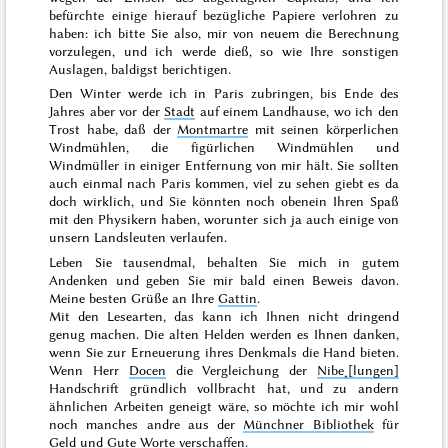
befürchte einige hierauf bezügliche Papiere verlohren zu
haben: ich bitte Sie also, mir von neuem die Berechnung
vorzulegen, und ich werde dieß, so wie Ihre sonstigen
Auslagen, baldigst berichtigen.
Den
Winter
werde ich in Paris zubringen, bis Ende des
Jahres
aber vor der
Stadt
auf einem Landhause, wo ich den
Trost habe, daß der
Montmartre
mit seinen körperlichen
Windmühlen, die figürlichen Windmühlen und
Windmüller in einiger Entfernung von mir hält. Sie sollten
auch einmal nach Paris kommen, viel zu sehen giebt es da
doch wirklich, und Sie könnten noch obenein Ihren Spaß
mit den Physikern haben, worunter sich ja auch einige von
unsern Landsleuten verlaufen.
Leben Sie tausendmal, behalten Sie mich in gutem
Andenken und geben Sie mir bald einen Beweis davon.
Meine besten Grüße an Ihre
Gattin
.
Mit den Lesearten, das kann ich Ihnen nicht dringend
genug machen. Die alten Helden werden es Ihnen danken,
wenn Sie zur Erneuerung ihres Denkmals die Hand bieten.
Wenn Herr
Docen
die Vergleichung der
Nibe˖[lungen]
Handschrift gründlich vollbracht hat, und zu andern
ähnlichen Arbeiten geneigt wäre, so möchte ich mir wohl
noch manches andre aus der
Münchner Bibliothek
für
Geld und Gute Worte verschaffen.