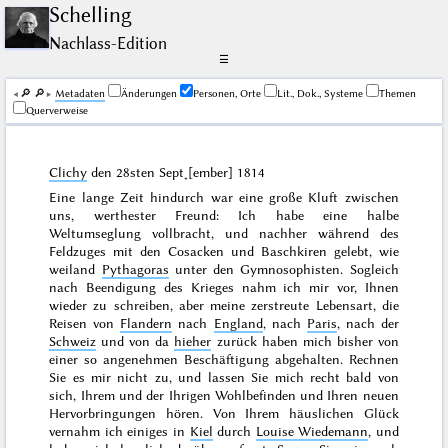
Schelling
Nachlass-Edition
☰
🔎︎
🔎︎
Me­ta­da­ten
Änderungen
Personen, Orte
Lit., Dok., Systeme
Themen
Querverweise
Clichy
den
28sten Sept˖[ember] 1814
Eine lange Zeit hindurch war eine große Kluft zwischen
uns, werthester Freund: Ich habe eine halbe
Weltumseglung vollbracht, und nachher während des
Feldzuges mit den Cosacken und Baschkiren gelebt, wie
weiland
Pythagoras
unter den Gymnosophisten. Sogleich
nach Beendigung des Krieges nahm ich mir vor, Ihnen
wieder zu schreiben, aber meine zerstreute Lebensart, die
Reisen von
Flandern
nach
England
, nach
Paris
, nach der
Schweiz
und von da
hieher
zurück haben mich bisher von
einer so angenehmen Beschäftigung abgehalten. Rechnen
Sie es mir nicht zu, und lassen Sie mich recht bald von
sich, Ihrem und der Ihrigen Wohlbefinden und Ihren neuen
Hervorbringungen hören. Von Ihrem häuslichen Glück
vernahm ich einiges in
Kiel
durch
Louise Wiedemann
, und