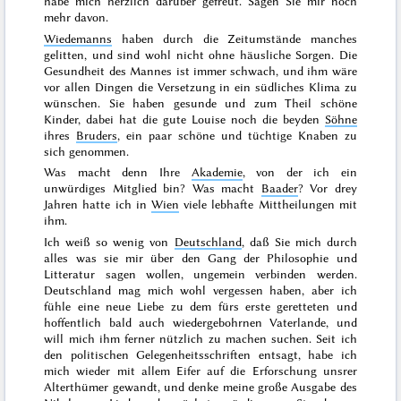
habe mich herzlich darüber gefreut. Sagen Sie mir noch
mehr davon.
Wiedemanns
haben durch die Zeitumstände manches
gelitten, und sind wohl nicht ohne häusliche Sorgen. Die
Gesundheit des Mannes ist immer schwach, und ihm wäre
vor allen Dingen die Versetzung in ein südliches Klima zu
wünschen. Sie haben gesunde und zum Theil schöne
Kinder, dabei hat die gute Louise noch die beyden
Söhne
ihres
Bruders
, ein paar schöne und tüchtige Knaben zu
sich genommen.
Was macht denn Ihre
Akademie
, von der ich ein
unwürdiges Mitglied bin? Was macht
Baader
?
Vor
drey
Jahren
hatte ich in
Wien
viele lebhafte Mittheilungen mit
ihm.
Ich weiß so wenig von
Deutschland
, daß Sie mich durch
alles was sie mir über den Gang der Philosophie und
Litteratur sagen wollen, ungemein verbinden werden.
Deutschland mag mich wohl vergessen haben, aber ich
fühle eine neue Liebe zu dem fürs erste geretteten und
hoffentlich bald auch wiedergebohrnen Vaterlande, und
will mich ihm ferner nützlich zu machen suchen. Seit ich
den politischen Gelegenheitsschriften entsagt, habe ich
mich wieder mit allem Eifer auf die Erforschung unsrer
Alterthümer gewandt, und denke meine große Ausgabe des