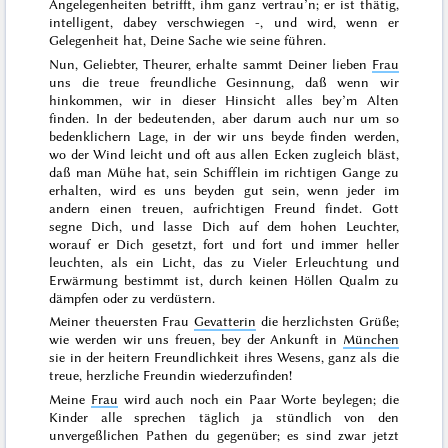
Angelegenheiten betrifft, ihm ganz vertrau’n; er ist thätig,
intelligent, dabey verschwiegen -, und wird, wenn er
Gelegenheit hat, Deine Sache wie seine führen.
Nun, Geliebter, Theurer, erhalte sammt Deiner lieben
Frau
uns die treue freundliche Gesinnung, daß wenn wir
hinkommen, wir in dieser Hinsicht alles bey’m
Alten
finden. In der bedeutenden, aber darum auch nur um so
bedenklichern Lage, in der wir uns beyde finden werden,
wo der Wind leicht und oft aus allen Ecken zugleich bläst,
daß man Mühe hat, sein Schifflein im richtigen Gange zu
erhalten, wird es uns beyden gut sein, wenn jeder im
andern einen treuen, aufrichtigen Freund findet. Gott
segne Dich, und lasse Dich auf dem hohen Leuchter,
worauf er Dich gesetzt, fort und fort und immer heller
leuchten, als ein Licht, das zu Vieler Erleuchtung und
Erwärmung bestimmt ist, durch keinen Höllen Qualm zu
dämpfen oder zu verdüstern.
Meiner theuersten Frau
Gevatterin
die herzlichsten Grüße;
wie werden wir uns freuen, bey der Ankunft in
München
sie in der heitern Freundlichkeit ihres Wesens, ganz als die
treue, herzliche Freundin wiederzufinden!
Meine
Frau
wird auch noch ein Paar Worte beylegen; die
Kinder alle sprechen täglich ja stündlich von den
unvergeßlichen Pathen
du
gegenüber; es sind zwar jetzt