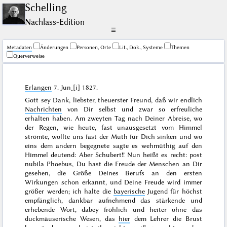
Schelling
Nachlass-Edition
☰
Me­ta­da­ten
Änderungen
Personen, Orte
Lit., Dok., Systeme
Themen
Querverweise
Erlangen
7. Jun˖[i] 1827
.
Gott sey Dank, liebster, theuerster Freund, daß wir endlich
Nachrichten
von Dir selbst und zwar so erfreuliche
erhalten haben. Am zweyten Tag nach Deiner Abreise, wo
der Regen, wie heute, fast unausgesetzt vom Himmel
strömte, wollte uns fast der Muth für Dich sinken und wo
eins dem andern begegnete sagte es wehmüthig auf den
Himmel deutend: Aber Schubert!! Nun heißt es recht:
post
nubila Phoebus
, Du hast die Freude der Menschen an Dir
gesehen, die Größe Deines Berufs an den ersten
Wirkungen schon erkannt, und Deine Freude wird immer
größer werden; ich halte die
bayerische
Jugend für höchst
empfänglich, dankbar aufnehmend das stärkende und
erhebende Wort, dabey fröhlich und heiter ohne das
duckmäuserische Wesen, das
hier
dem Lehrer die Brust