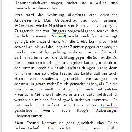
Unannehmlichkeit wagen, sicher sie äußerlich und
innerlich zu überwinden.
Jetzt wird die Wohnung allerdings eine ernstliche
Angelegenheit. Das Ungesuchte, und doch unseren
Wünschen, wieder Nachbarn von Euch zu seyn, so ganz
Zusagende der von
Ringseis
vorgeschlagnen
(danke ihm
herzlich in meinem Namen!) macht mich fast unbedingt
geneigt, sie anzunehmen. Auf die
Größe
kommt es nicht
sowohl an, als auf die
Lage
der Zimmer
gegen einander
, ob
nämlich ein stilles,
gehörig isolirtes
Zimmer für mich
darinn ist; ferner auf die
Richtung gegen die Sonne
, die Du
mir ja mathematisch genau angeben kannst, und ob in
den untern Stock ein Strahl Lichtes dringen kann; denn
ich bin ein gar so großer Freund des Lichts, daß mir auch
Herrn
von Baaders
’s gedruckte
Vorlesungen
per
contrarium
gewiß mehr Freude gemacht haben, als Dir die
mündliche; ich weiß nicht, ob ich noch viel solcher
Freunde in München finde, wenn es nur lauter
solche
sind,
werden sie mir den Schlaf gewiß nicht verkümmern. – Es
hat mich recht gefreut, was Du mir von
Cornelius
geschrieben, womit auch
Kopp
’s Äußerungen
übereinstimmen.
Mein Freund
Kerstorf
ist ganz glücklich über Deine
Bekanntschaft. Du darfst Dich, was äußre