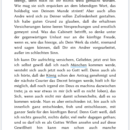
beengt, denn noch ist ihr nichts weiß gemacht worden.
Wie mag sie sich erquicken an dem lebendigen Wort, das
holdselig von Deinem Munde strömt! Aber auch alles
Andre wird sich zu Deiner vollen Zufriedenheit gestalten.
Ich habe guten Grund zu glauben, daß die erhaltnen
Versicherungen keine leeren Versprechungen und ernstlich
gemeynt sind. Was das Cabinett betrifft, so denke unter
der gegen
wärtigen Unlust nur an die künftige Freude,
wenn es, wie das hiesige, als
Dein
Werk da steht, niemand
wird sagen können, daß Dir ein Andrer vorgearbeitet,
außer im schlechten Sinn.
Ich kann Dir aufrichtig versichern, Geliebter, jetzt erst bin
ich selbst gewiß daß ich nach
München
kommen werde,
versteht sich auch jetzt noch so Gott will. Denn auch als
ich hörte, daß der
König
schon den Antrag genehmigt und
der nächste Courier das Decret bringen werde, hielt ich für
möglich, daß noch irgend ein
Deus ex machina
dazwischen
trete; ja es war etwas in mir (ich will es nicht loben), das
Sich
, wenn auch nicht mir damit schmeichelte, daß es so
kommen würde. Nun es aber entschieden ist, bin auch ich
innerlich ganz entschieden, froh und entschlossen, mit
ganzer Seele für den künftigen Beruf. Denn Gott weiß, daß
ich nichts gesucht, nichts dafür, viel mehr dagegen gethan;
und so darf ich es als Gottes Willen ansehn und auf diese
Gewißheit hin kann man schon auch manche