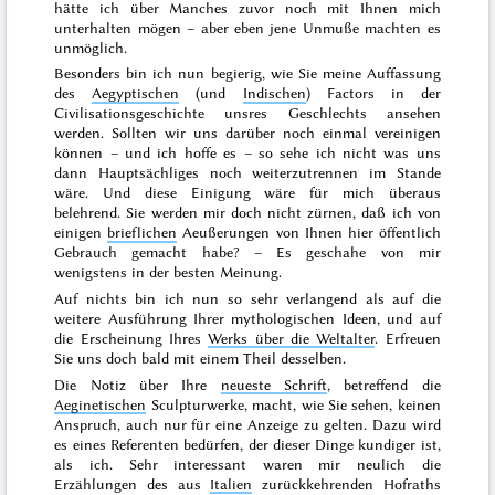
hätte ich über Manches zuvor noch mit Ihnen mich
unterhalten mögen – aber eben jene Unmuße machten es
unmöglich.
Besonders bin ich nun begierig, wie Sie meine Auffassung
des
Aegyptischen
(und
Indischen
) Factors in der
Civilisationsgeschichte unsres Geschlechts ansehen
werden. Sollten wir uns darüber noch einmal vereinigen
können – und ich hoffe es – so sehe ich nicht was uns
dann Hauptsächliges noch weiterzutrennen im Stande
wäre. Und diese Einigung wäre für mich überaus
belehrend. Sie werden mir doch nicht zürnen, daß ich von
einigen
brieflichen
Aeußerungen von Ihnen hier öffentlich
Gebrauch gemacht habe? – Es geschahe von mir
wenigstens in der besten Meinung.
Auf nichts bin ich nun so sehr verlangend als auf die
weitere Ausführung Ihrer mythologischen Ideen, und auf
die Erscheinung Ihres
Werks über die Weltalter
. Erfreuen
Sie uns doch bald mit einem Theil desselben.
Die
Notiz
über Ihre
neueste Schrift
, betreffend die
Aeginetischen
Sculpturwerke
, macht, wie Sie sehen, keinen
Anspruch, auch nur für eine
Anzeige
zu gelten. Dazu wird
es eines Referenten bedürfen, der dieser Dinge kundiger ist,
als ich. Sehr interessant waren mir neulich die
Erzählungen des aus
Italien
zurückkehrenden Hofraths