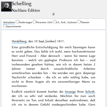
Schelling
Nachlass-Edition
☰
Me­ta­da­ten
Änderungen
Personen, Orte
Lit., Dok., Systeme
Themen
Querverweise
Heidelberg
, den
10 Sept˖[ember] 1817
.
Eine gründliche Entschuldigung für mich Säumigen kann
es nicht geben. Das fühle ich wohl, mein hochverehrtester
Herr und Freund – Aber dennoch – wenn Sie meine Lage
kennten – welch ein geplagter Professor ich bin – und
insbesondere gesehen hätten, wie ich in diesen lezten 2
Jahren immer durch unaufschiebliche Arbeiten
unterbrochen worden bin – Sie würden mir gern diejenige
Nachsicht schenken – die ich so sehr nöthig habe, um
nicht in Ihren Augen als ein unzuverlässiger Mann zu
erscheinen.
Endlich nämlich kommt hierbei die
Anzeige
Ihrer
Schrift
,
der ich so sehr viel verdanke. Möchten Sie nun auch
Ihrerseits im Ton und Inhalt derselben wahrnehmen, daß
ich sie in diesem Gefühl niedergeschrieben habe. Gern