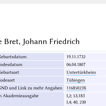
e Bret, Johann Friedrich
Geburtsdatum
19.11.1732
Todesdatum
06.04.1807
eburtsort
Untertürkheim
odesort
Tübingen
GND und Link zu mehr Angaben
11685023X
in Akademieausgabe
I,2; 53,183
I,4; 40, 230