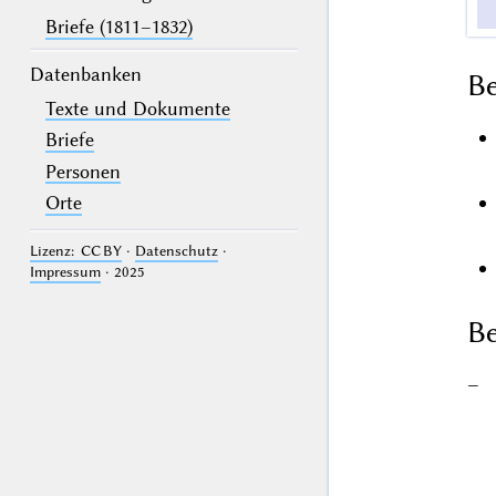
Briefe (1811–1832)
Datenbanken
B
Texte und Dokumente
Briefe
Personen
Orte
Lizenz: CC BY
·
Datenschutz
·
Impressum
· 2025
Be
–