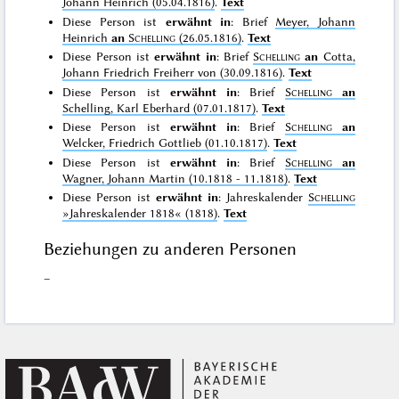
Johann Heinrich (05.04.1816)
.
Text
Diese Person ist
erwähnt in
: Brief
Meyer, Johann
Heinrich
an
Schelling
(26.05.1816)
.
Text
Diese Person ist
erwähnt in
: Brief
Schelling
an
Cotta,
Johann Friedrich Freiherr von (30.09.1816)
.
Text
Diese Person ist
erwähnt in
: Brief
Schelling
an
Schelling, Karl Eberhard (07.01.1817)
.
Text
Diese Person ist
erwähnt in
: Brief
Schelling
an
Welcker, Friedrich Gottlieb (01.10.1817)
.
Text
Diese Person ist
erwähnt in
: Brief
Schelling
an
Wagner, Johann Martin (10.1818 - 11.1818)
.
Text
Diese Person ist
erwähnt in
: Jahreskalender
Schelling
»Jahreskalender 1818«
(1818)
.
Text
Beziehungen zu anderen Personen
–