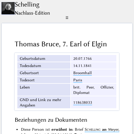
Schelling
Nachlass-Edition
☰
Thomas Bruce, 7. Earl of Elgin
Geburtsdatum
20.07.1766
Todesdatum
14.11.1841
Geburtsort
Broomhall
Todesort
Paris
Leben
brit. Peer, Offizier,
Diplomat
GND und Link zu mehr
118638033
Angaben
Beziehungen zu Dokumenten
Diese Person ist
erwähnt in
: Brief
Schelling
an
Meyer,