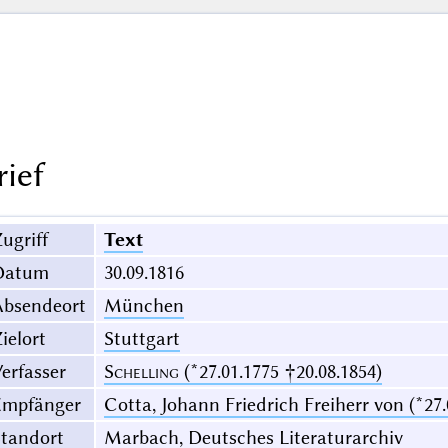
rief
ugriff
Text
Datum
30.09.1816
Absendeort
München
ielort
Stuttgart
erfasser
Schelling
(*27.01.1775 †20.08.1854)
Empfänger
Cotta, Johann Friedrich Freiherr von (*27.
Standort
Marbach, Deutsches Literaturarchiv