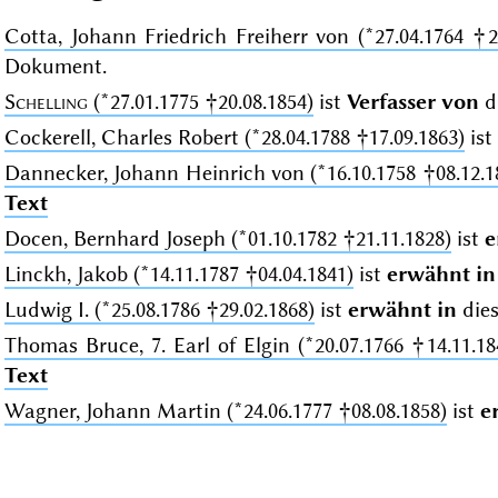
Cotta, Johann Friedrich Freiherr von (*27.04.1764 †2
Dokument.
Schelling
(*27.01.1775 †20.08.1854)
ist
Verfasser von
d
Cockerell, Charles Robert (*28.04.1788 †17.09.1863)
ist
Dannecker, Johann Heinrich von (*16.10.1758 †08.12.1
Text
Docen, Bernhard Joseph (*01.10.1782 †21.11.1828)
ist
e
Linckh, Jakob (*14.11.1787 †04.04.1841)
ist
erwähnt in
Ludwig I. (*25.08.1786 †29.02.1868)
ist
erwähnt in
die
Thomas Bruce, 7. Earl of Elgin (*20.07.1766 †14.11.18
Text
Wagner, Johann Martin (*24.06.1777 †08.08.1858)
ist
e