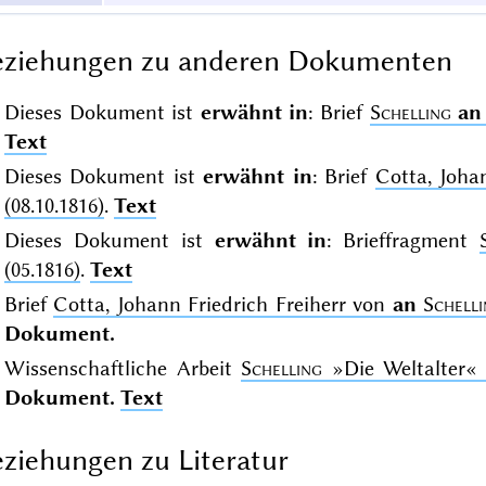
eziehungen zu anderen Dokumenten
Dieses Dokument ist
erwähnt in
: Brief
Schelling
an
Text
Dieses Dokument ist
erwähnt in
: Brief
Cotta, Joha
(08.10.1816)
.
Text
Dieses Dokument ist
erwähnt in
: Brieffragment
(05.1816)
.
Text
Brief
Cotta, Johann Friedrich Freiherr von
an
Schell
Dokument.
Wissenschaftliche Arbeit
Schelling
»Die Weltalter«
Dokument.
Text
ziehungen zu Literatur