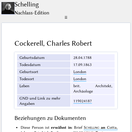
Schelling
Nachlass-Edition
☰
Cockerell, Charles Robert
Geburtsdatum
28.04.1788
Todesdatum
17.09.1863
Geburtsort
London
Todesort
London
Leben
brit. Architekt,
Archäologe
GND und Link zu mehr
119024187
Angaben
Beziehungen zu Dokumenten
Diese Person ist
erwähnt in
: Brief
Schelling
an
Cotta,