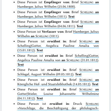
Diese Person ist
Empfänger von
: Brief
Schelling
an
Hamberger, Julius Wilhelm (25.06.1808)
.
Diese Person ist
Empfänger von
: Brief
Schelling
an
Hamberger, Julius Wilhelm (1811)
.
Text
Diese Person ist
Empfänger von
: Brief
Schelling
an
Hamberger, Julius Wilhelm (04.06.1811)
.
Text
Diese Person ist
Verfasser von
: Brief
Hamberger, Julius
Wilhelm
an
Schelling
(1811)
.
Diese Person ist
erwähnt in
: Brief
Schelling
an
Schelling|Gotter, Angelica Pauline Amalia von
(15.01.1812)
.
Text
Diese Person ist
erwähnt in
: Brief
Schelling|Gotter,
Angelica Pauline Amalia von
an
Schelling
(31.01.1812)
.
Text
Diese Person ist
erwähnt in
: Brief
Schelling
an
Schlegel, August Wilhelm (09.05.1812)
.
Text
Diese Person ist
erwähnt in
: Brief
Schelling
an
Königliche Hof- und Staatsbibliothek (14.05.1812)
.
Text
Diese Person ist
erwähnt in
: Brief
Schelling
an
Gotter|Stieler, Louise Johannette Wilhelmine
(04.11.1812)
.
Text
Diese Person ist
erwähnt in
: Druck
Schelling
»Vorschläge, die Beschäftigung der philologisch-