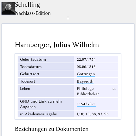
Schelling
Nachlass-Edition
☰
Hamberger, Julius Wilhelm
Geburtsdatum
22.07.1754
Todesdatum
08.06.1813
Geburtsort
Göttingen
Todesort
Bayreuth
Leben
Philologe u.
Bibliothekar
GND und Link zu mehr
115437371
Angaben
in Akademieausgabe
I,18; 13, 88, 93, 95
Beziehungen zu Dokumenten