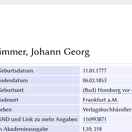
immer, Johann Georg
Geburtsdatum
11.01.1777
Todesdatum
06.02.1853
eburtsort
(Bad) Homburg vor
odesort
Frankfurt a.M.
Leben
Verlagsbuchhändler
GND und Link zu mehr Angaben
116993871
in Akademieausgabe
I,10; 218