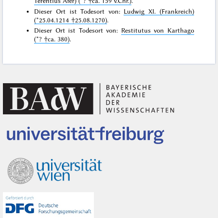
Terentius Afer) (*? †ca. 159 v.Chr.)
.
Dieser Ort ist Todesort von:
Ludwig XI. (Frankreich)
(*25.04.1214 †25.08.1270)
.
Dieser Ort ist Todesort von:
Restitutus von Karthago
(*? †ca. 380)
.