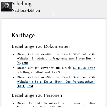
Schelling
Nachlass-Edition
☰
Karthago
Beziehungen zu Dokumenten
Dieser Ort ist
erwähnt in
: Druck
Schelling
»Die
Weltalter: Entwürfe und Fragmente zum Ersten Buch«
(?)
.
Text
Dieser Ort ist
erwähnt in
: Druck
Schelling
»Von
Schelling's mythol. Vorl. I.«
(?)
.
Dieser Ort ist
erwähnt in
: Druck
Schelling
»Die
Weltalter (1811). Erstes Buch. Die Vergangenheit«
(1811)
.
Text
Beziehungen zu Personen
Dieser Ort ist Geburtsort von:
Terenz (Publius